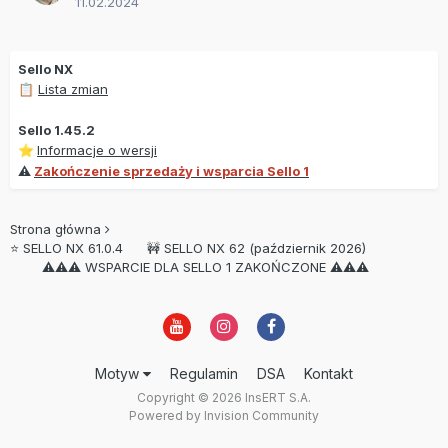
11.02.2024
Sello NX
Lista zmian
📋
Sello 1.45.2
Informacje o wersji
⭐
⚠
Zakończenie sprzedaży i wsparcia Sello 1
Strona główna
⭐ SELLO NX 61.0.4 🚧 SELLO NX 62 (październik 2026)
⚠⚠⚠ WSPARCIE DLA SELLO 1 ZAKOŃCZONE ⚠⚠⚠
Motyw
Regulamin
DSA
Kontakt
Copyright © 2026 InsERT S.A.
Powered by Invision Community