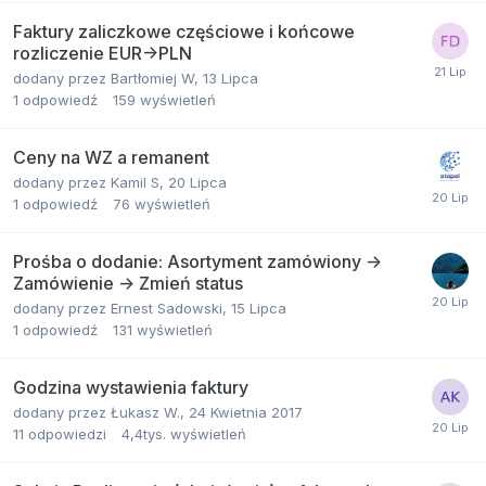
Faktury zaliczkowe częściowe i końcowe
rozliczenie EUR->PLN
dodany przez
Bartłomiej W
,
13 Lipca
1
odpowiedź
159
wyświetleń
Ceny na WZ a remanent
dodany przez
Kamil S
,
20 Lipca
1
odpowiedź
76
wyświetleń
Prośba o dodanie: Asortyment zamówiony ->
Zamówienie -> Zmień status
dodany przez
Ernest Sadowski
,
15 Lipca
1
odpowiedź
131
wyświetleń
Godzina wystawienia faktury
dodany przez
Łukasz W.
,
24 Kwietnia 2017
11
odpowiedzi
4,4tys.
wyświetleń