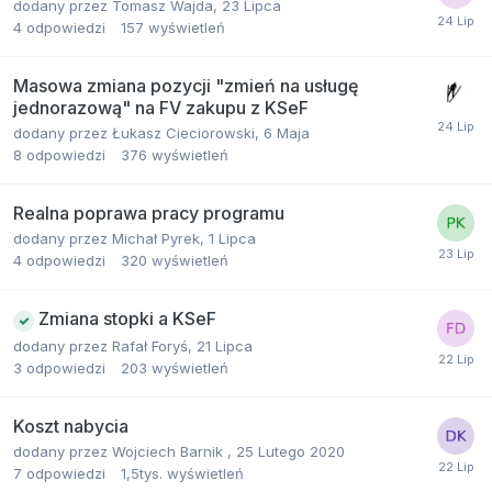
dodany przez
Tomasz Wajda
,
23 Lipca
4
odpowiedzi
157
wyświetleń
Masowa zmiana pozycji "zmień na usługę
jednorazową" na FV zakupu z KSeF
dodany przez
Łukasz Cieciorowski
,
6 Maja
8
odpowiedzi
376
wyświetleń
Realna poprawa pracy programu
dodany przez
Michał Pyrek
,
1 Lipca
4
odpowiedzi
320
wyświetleń
Zmiana stopki a KSeF
dodany przez
Rafał Foryś
,
21 Lipca
3
odpowiedzi
203
wyświetleń
Koszt nabycia
dodany przez
Wojciech Barnik
,
25 Lutego 2020
7
odpowiedzi
1,5tys.
wyświetleń