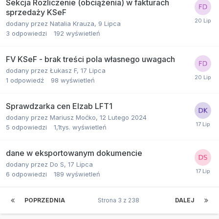
Sekcja Rozliczenie (obciążenia) w fakturach
sprzedaży KSeF
dodany przez
Natalia Krauza
,
9 Lipca
3
odpowiedzi
192
wyświetleń
FV KSeF - brak treści pola własnego uwagach
dodany przez
Łukasz F
,
17 Lipca
1
odpowiedź
98
wyświetleń
Sprawdzarka cen Elzab LFT1
dodany przez
Mariusz Moćko
,
12 Lutego 2024
5
odpowiedzi
1,1tys.
wyświetleń
dane w eksportowanym dokumencie
dodany przez
Do S
,
17 Lipca
6
odpowiedzi
189
wyświetleń
POPRZEDNIA
Strona 3 z 238
DALEJ