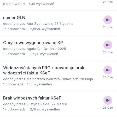
8
odpowiedzi
434
wyświetleń
numer GLN
dodany przez
Ada Zychowicz
,
28 Stycznia
16
odpowiedzi
2,6tys.
wyświetleń
Omyłkowo wygenerowane KP
dodany przez
Agata P
,
1 Grudnia 2025
19
odpowiedzi
1,1tys.
wyświetleń
Widoczość danych PRO+ powoduje brak
widoczości faktur KSeF
dodany przez
Małgorzata Wolczko-Chmielarz
,
20 Maja
1
odpowiedź
136
wyświetleń
Brak widocznych faktur KSeF
dodany przez
Justyna Psica
,
27 Marca
17
odpowiedzi
2,9tys.
wyświetleń