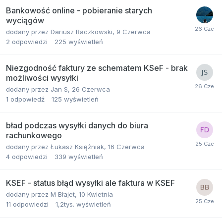
Bankowość online - pobieranie starych
wyciągów
dodany przez
Dariusz Raczkowski
,
9 Czerwca
2
odpowiedzi
225
wyświetleń
Niezgodność faktury ze schematem KSeF - brak
możliwości wysyłki
dodany przez
Jan S
,
26 Czerwca
1
odpowiedź
125
wyświetleń
bład podczas wysyłki danych do biura
rachunkowego
dodany przez
Łukasz Księżniak
,
16 Czerwca
4
odpowiedzi
339
wyświetleń
KSEF - status błąd wysyłki ale faktura w KSEF
dodany przez
M Błajet
,
10 Kwietnia
11
odpowiedzi
1,2tys.
wyświetleń