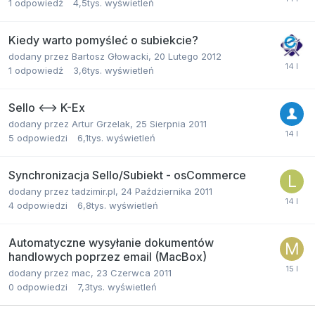
1
odpowiedź
4,5tys.
wyświetleń
Kiedy warto pomyśleć o subiekcie?
dodany przez
Bartosz Głowacki
,
20 Lutego 2012
1
odpowiedź
3,6tys.
wyświetleń
Sello <--> K-Ex
dodany przez
Artur Grzelak
,
25 Sierpnia 2011
5
odpowiedzi
6,1tys.
wyświetleń
Synchronizacja Sello/Subiekt - osCommerce
dodany przez
tadzimir.pl
,
24 Października 2011
4
odpowiedzi
6,8tys.
wyświetleń
Automatyczne wysyłanie dokumentów
handlowych poprzez email (MacBox)
dodany przez
mac
,
23 Czerwca 2011
0
odpowiedzi
7,3tys.
wyświetleń