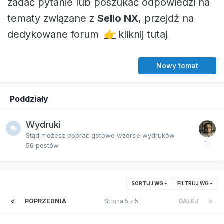
zadać pytanie lub poszukać odpowiedzi na
tematy związane z
Sello NX
, przejdź na
dedykowane forum
👉
kliknij tutaj
.
Nowy temat
Poddziały
Wydruki
Stąd możesz pobrać gotowe wzorce wydruków
56
postów
SORTUJ WG
FILTRUJ WG
POPRZEDNIA
Strona 5 z 5
DALEJ