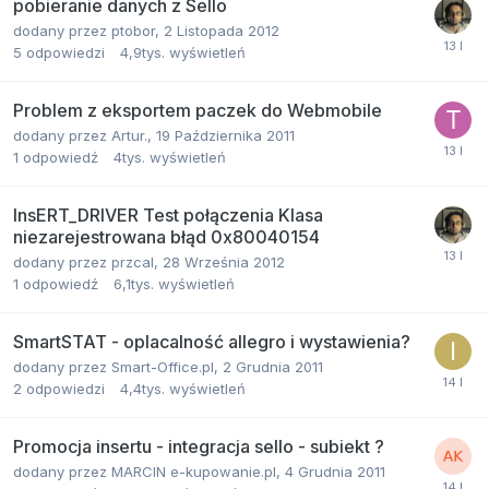
pobieranie danych z Sello
dodany przez
ptobor
,
2 Listopada 2012
5
odpowiedzi
4,9tys.
wyświetleń
Problem z eksportem paczek do Webmobile
dodany przez
Artur.
,
19 Października 2011
1
odpowiedź
4tys.
wyświetleń
InsERT_DRIVER Test połączenia Klasa
niezarejestrowana błąd 0x80040154
dodany przez
przcal
,
28 Września 2012
1
odpowiedź
6,1tys.
wyświetleń
SmartSTAT - oplacalność allegro i wystawienia?
dodany przez
Smart-Office.pl
,
2 Grudnia 2011
2
odpowiedzi
4,4tys.
wyświetleń
Promocja insertu - integracja sello - subiekt ?
dodany przez
MARCIN e-kupowanie.pl
,
4 Grudnia 2011