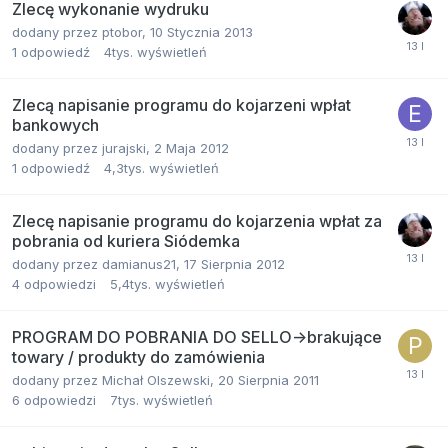
Zlecę wykonanie wydruku
dodany przez
ptobor
,
10 Stycznia 2013
1
odpowiedź
4tys.
wyświetleń
Zlecą napisanie programu do kojarzeni wpłat
bankowych
dodany przez
jurajski
,
2 Maja 2012
1
odpowiedź
4,3tys.
wyświetleń
Zlecę napisanie programu do kojarzenia wpłat za
pobrania od kuriera Siódemka
dodany przez
damianus21
,
17 Sierpnia 2012
4
odpowiedzi
5,4tys.
wyświetleń
PROGRAM DO POBRANIA DO SELLO->brakujące
towary / produkty do zamówienia
dodany przez
Michał Olszewski
,
20 Sierpnia 2011
6
odpowiedzi
7tys.
wyświetleń