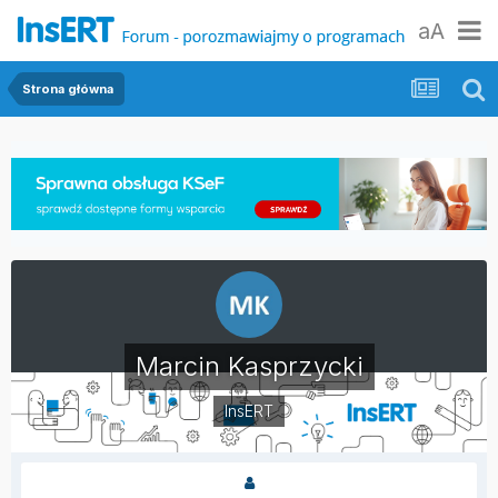
aA
Strona główna
Marcin Kasprzycki
InsERT