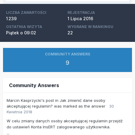
LICZBA ZAWARTOŚCI
REJESTRACJA
1 239
1 Lipca 2016
OSTATNIA WIZYTA
WYGRANE W RANKINGU
Piątek o 09:02
22
COMMUNITY ANSWERS
9
Community Answers
Marcin Kasprzycki's
post
in
Jak zmienić dane osoby
akceptującej regulamin?
was marked as the answer
30
Kwietnia 2018
W celu zmiany danych osoby akceptującej regulamin przejdź
do ustawień Konta InsERT zalogowanego użytkownika.
...