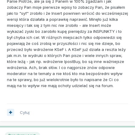
Panie Piotrze, ale ja się z Panem w 100% zgadzam i jak
zobaczy Pan moje pierwsze wpisy to zobaczy Pan, że pisałem
jaki to "syf" zrobiło i że Insert powinien wrócić do wcześniejszej
wersji która działała a poprawkę naprawić. Minęło już kilka
miesięcy i tak się z tym nic nie zrobiło - ale Insert może
wykazać zyski bo zarobiło kupę pieniędzy za INSPUNKTY i to
był chyba ich cel. W różnych miejscach tylko odpowiedzi się
pojawiają że coś zrobią w przyszłości i nic się nie dzieje, bo
przecież było wdrożenie KSeF i. A KSeF już działa a reszta leży
jak m.in. te wydruki o których Pan pisze i wiele innych spraw,
które leżą - jak np. wdrożenie IpostBuy, bo są inne ważniejsze
wdrożenia. Ach, brak słów. I co najgorsze znów odpowie
moderator na te tematy a nie ktoś kto ma bezpośredni wpływ
na te sprawy, bo już wielokrotnie było to napisane że Ci co
mają na to wpływ nie mają ochoty udzielać się na forum.
Cytuj