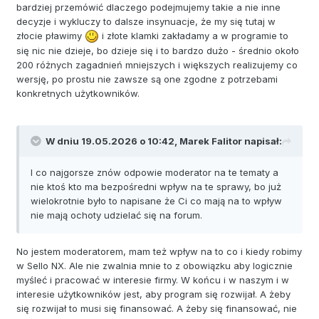
bardziej przemówić dlaczego podejmujemy takie a nie inne
decyzje i wykluczy to dalsze insynuacje, że my się tutaj w
złocie pławimy
i złote klamki zakładamy a w programie to
się nic nie dzieje, bo dzieje się i to bardzo dużo - średnio około
200 różnych zagadnień mniejszych i większych realizujemy co
wersję, po prostu nie zawsze są one zgodne z potrzebami
konkretnych użytkowników.
W dniu 19.05.2026 o 10:42,
Marek Falitor
napisał:
I co najgorsze znów odpowie moderator na te tematy a
nie ktoś kto ma bezpośredni wpływ na te sprawy, bo już
wielokrotnie było to napisane że Ci co mają na to wpływ
nie mają ochoty udzielać się na forum.
No jestem moderatorem, mam też wpływ na to co i kiedy robimy
w Sello NX. Ale nie zwalnia mnie to z obowiązku aby logicznie
myśleć i pracować w interesie firmy. W końcu i w naszym i w
interesie użytkowników jest, aby program się rozwijał. A żeby
się rozwijał to musi się finansować. A żeby się finansować, nie