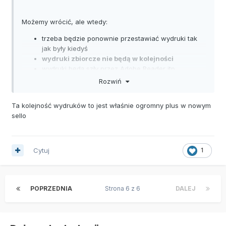
Możemy wrócić, ale wtedy:
trzeba będzie ponownie przestawiać wydruki tak
jak były kiedyś
wydruki zbiorcze nie będą w kolejności
wydruki będą szły przez Adobe Reader itp.
Rozwiń
Ta kolejność wydruków to jest właśnie ogromny plus w nowym
sello
Cytuj
1
POPRZEDNIA
Strona 6 z 6
DALEJ