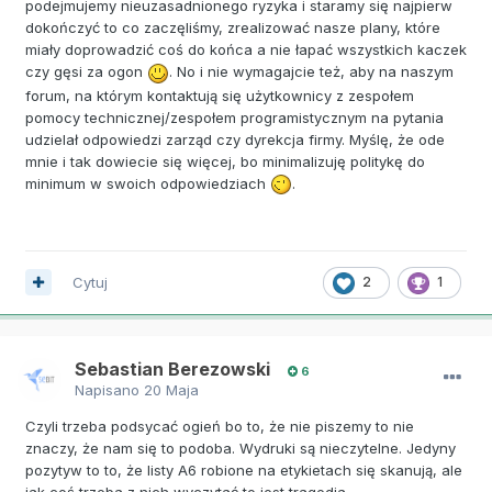
podejmujemy nieuzasadnionego ryzyka i staramy się najpierw
dokończyć to co zaczęliśmy, zrealizować nasze plany, które
miały doprowadzić coś do końca a nie łapać wszystkich kaczek
czy gęsi za ogon
. No i nie wymagajcie też, aby na naszym
forum, na którym kontaktują się użytkownicy z zespołem
pomocy technicznej/zespołem programistycznym na pytania
udzielał odpowiedzi zarząd czy dyrekcja firmy. Myślę, że ode
mnie i tak dowiecie się więcej, bo minimalizuję politykę do
minimum w swoich odpowiedziach
.
Cytuj
2
1
Sebastian Berezowski
6
Napisano
20 Maja
Czyli trzeba podsycać ogień bo to, że nie piszemy to nie
znaczy, że nam się to podoba. Wydruki są nieczytelne. Jedyny
pozytyw to to, że listy A6 robione na etykietach się skanują, ale
jak coś trzeba z nich wyczytać to jest tragedia.