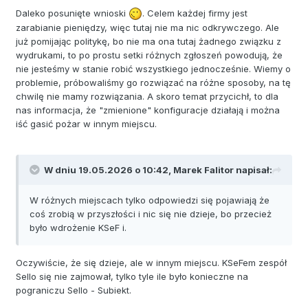
Daleko posunięte wnioski
. Celem każdej firmy jest
zarabianie pieniędzy, więc tutaj nie ma nic odkrywczego. Ale
już pomijając politykę, bo nie ma ona tutaj żadnego związku z
wydrukami, to po prostu setki różnych zgłoszeń powodują, że
nie jesteśmy w stanie robić wszystkiego jednocześnie. Wiemy o
problemie, próbowaliśmy go rozwiązać na różne sposoby, na tę
chwilę nie mamy rozwiązania. A skoro temat przycichł, to dla
nas informacja, że "zmienione" konfiguracje działają i można
iść gasić pożar w innym miejscu.
W dniu 19.05.2026 o 10:42,
Marek Falitor
napisał:
W różnych miejscach tylko odpowiedzi się pojawiają że
coś zrobią w przyszłości i nic się nie dzieje, bo przecież
było wdrożenie KSeF i.
Oczywiście, że się dzieje, ale w innym miejscu. KSeFem zespół
Sello się nie zajmował, tylko tyle ile było konieczne na
pograniczu Sello - Subiekt.