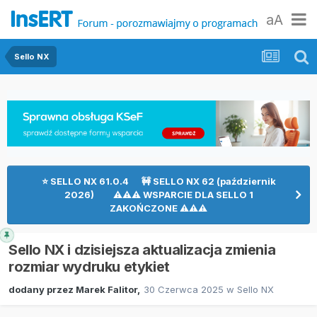
aA
Sello NX
⭐ SELLO NX 61.0.4 🚧 SELLO NX 62 (październik
2026) ⚠⚠⚠ WSPARCIE DLA SELLO 1
ZAKOŃCZONE ⚠⚠⚠
Sello NX i dzisiejsza aktualizacja zmienia
rozmiar wydruku etykiet
dodany przez
Marek Falitor
,
30 Czerwca 2025
w
Sello NX