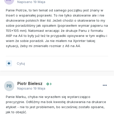
Napisano
19 Maja
Panie Piotrze, to ten temat od samego początku jest znany w
Insert o wspaniałej poprawki. To nie tylko skalowanie ale i nie
drukowanie polskich liter itd. Jeżeli chodzi o skalowanie to my
sobie poradziliśmy jak opisałem (poprawiłem wymiar papieru na
155x105 mm). Natomiast wracając że drukuje Panu z formatu
A6P na A4 to były już też te przypadki opisywane w tym wątku i
wiem że sobie poradzili. Ja nie miałem na Xprinter takiej
sytuacji, żeby mi zmieniało rozmiar z A6 na A4.
Cytuj
Piotr Bielesz
3
Napisano
19 Maja
Panie Marku, chyba nie wyraziłem się wystarczająco
precyzyjnie. Odłóżmy ma bok kwestię drukowania na drukarce
etykiet - nie to jest problemem, bo wcześniej zostało opisane,
jak to obejść.