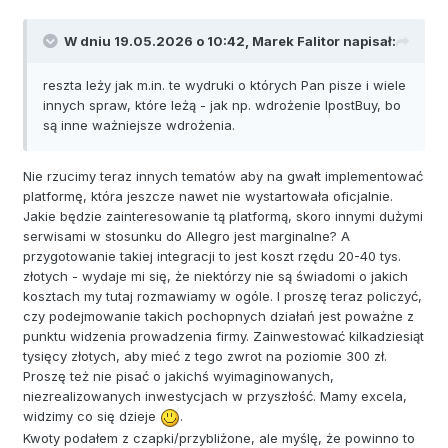
W dniu 19.05.2026 o 10:42,
Marek Falitor
napisał:
reszta leży jak m.in. te wydruki o których Pan pisze i wiele
innych spraw, które leżą - jak np. wdrożenie IpostBuy, bo
są inne ważniejsze wdrożenia.
Nie rzucimy teraz innych tematów aby na gwałt implementować
platformę, która jeszcze nawet nie wystartowała oficjalnie.
Jakie będzie zainteresowanie tą platformą, skoro innymi dużymi
serwisami w stosunku do Allegro jest marginalne? A
przygotowanie takiej integracji to jest koszt rzędu 20-40 tys.
złotych - wydaje mi się, że niektórzy nie są świadomi o jakich
kosztach my tutaj rozmawiamy w ogóle. I proszę teraz policzyć,
czy podejmowanie takich pochopnych działań jest poważne z
punktu widzenia prowadzenia firmy. Zainwestować kilkadziesiąt
tysięcy złotych, aby mieć z tego zwrot na poziomie 300 zł.
Proszę też nie pisać o jakichś wyimaginowanych,
niezrealizowanych inwestycjach w przyszłość. Mamy excela,
widzimy co się dzieje
.
Kwoty podałem z czapki/przybliżone, ale myślę, że powinno to