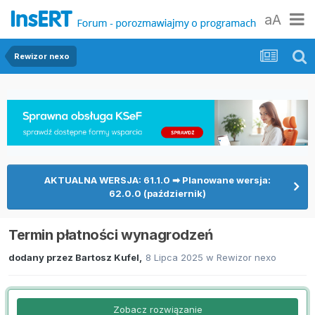
aA
Rewizor nexo
AKTUALNA WERSJA: 61.1.0 ➡ Planowane wersja:
62.0.0 (październik)
Termin płatności wynagrodzeń
dodany przez
Bartosz Kufel
,
8 Lipca 2025
w
Rewizor nexo
Zobacz rozwiązanie