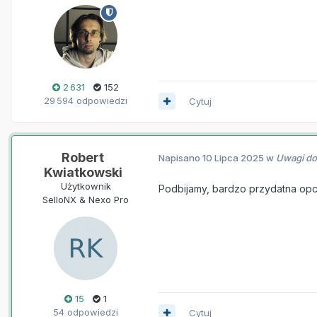
2 631
152
29 594 odpowiedzi
Cytuj
Robert
Napisano
10 Lipca 2025
w
Uwagi do 
Kwiatkowski
Użytkownik
Podbijamy, bardzo przydatna opc
SelloNX & Nexo Pro
15
1
54 odpowiedzi
Cytuj