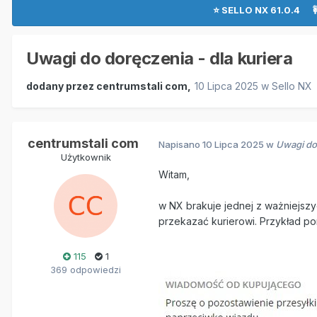
⭐ SELLO NX 61.0.4 
Uwagi do doręczenia - dla kuriera
dodany przez
centrumstali com
,
10 Lipca 2025
w
Sello NX
centrumstali com
Napisano
10 Lipca 2025
w
Uwagi do 
Użytkownik
Witam,
w NX brakuje jednej z ważniejszyc
przekazać kurierowi. Przykład pon
115
1
369 odpowiedzi