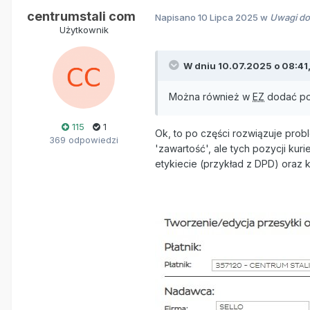
centrumstali com
Napisano
10 Lipca 2025
w
Uwagi do 
Użytkownik
W dniu 10.07.2025 o 08:41
Można również w
EZ
dodać pol
115
1
Ok, to po części rozwiązuje prob
369 odpowiedzi
'zawartość', ale tych pozycji kuri
etykiecie (przykład z DPD) oraz 