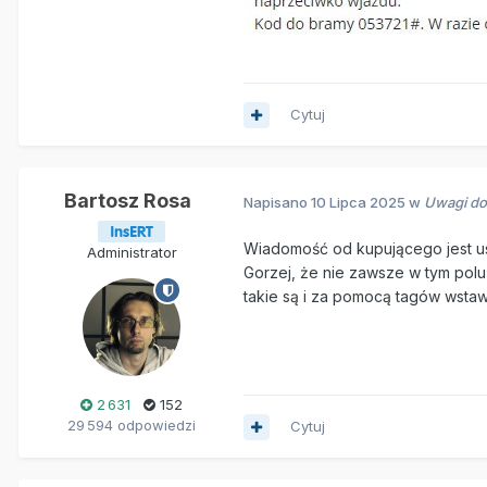
Cytuj
Bartosz Rosa
Napisano
10 Lipca 2025
w
Uwagi do 
Wiadomość od kupującego jest u
Administrator
Gorzej, że nie zawsze w tym polu
takie są i za pomocą tagów wstaw
2 631
152
29 594 odpowiedzi
Cytuj