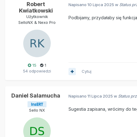
Robert
Napisano
10 Lipca 2025
w
Status pr
Kwiatkowski
Użytkownik
Podbijamy, przydałaby się funkcja
SelloNX & Nexo Pro
15
1
54 odpowiedzi
Cytuj
Daniel Salamucha
Napisano
11 Lipca 2025
w
Status prz
Sugestia zapisana, wrócimy do te
Sello NX