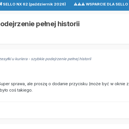
🚧 SELLO NX 62 (październik 2026) ⚠⚠⚠ WSPARCIE DLA SEL
odejrzenie pełnej historii
zesyłki u kuriera - szybkie podejrzenie pełnej historii
 Super sprawa, ale proszę o dodanie przycisku (może być w oknie za
 było coś takiego.