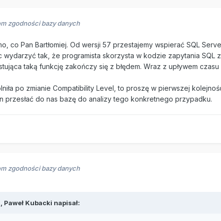
om zgodności bazy danych
, co Pan Bartłomiej. Od wersji 57 przestajemy wspierać SQL Serve
ęc wydarzyć tak, że programista skorzysta w kodzie zapytania SQL
jąca taką funkcję zakończy się z błędem. Wraz z upływem czasu ry
lniła po zmianie Compatibility Level, to proszę w pierwszej kolej
an przesłać do nas bazę do analizy tego konkretnego przypadku.
om zgodności bazy danych
5,
Paweł Kubacki
napisał: