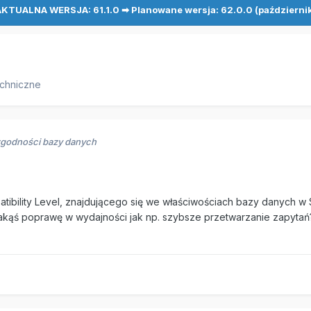
KTUALNA WERSJA: 61.1.0 ➡ Planowane wersja: 62.0.0 (październi
chniczne
godności bazy danych
ibility Level, znajdującego się we właściwościach bazy danych w SS
kąś poprawę w wydajności jak np. szybsze przetwarzanie zapytań