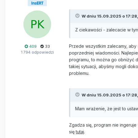
W dniu 15.09.2025 o 17:28
Z ciekawości - zalecacie w ty
Przede wszystkim zalecamy, aby 
409
33
1 794 odpowiedzi
poprzedniej wiadomości. Najlepi
programu, to można go obniżyć d
takiej sytuacji, abyśmy mogli d
problemu.
W dniu 15.09.2025 o 17:28
Mam wrażenie, że jest to ustaw
Zgadza się, program nie ingeruje
się
tutaj
.