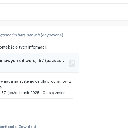
godności bazy danych
(edytowane)
tekście tych informacji:
artłomiej Zawidzki