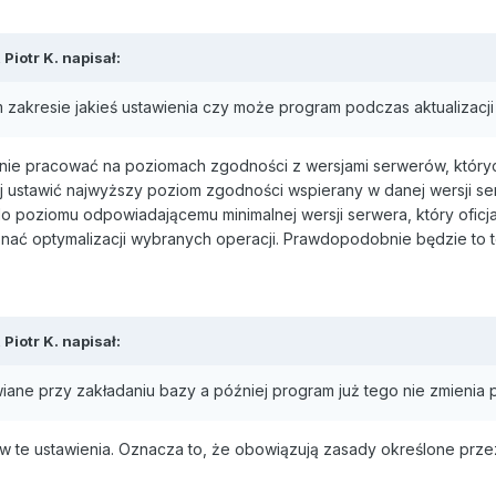
,
Piotr K.
napisał:
m zakresie jakieś ustawienia czy może program podczas aktualizacj
nie pracować na poziomach zgodności z wersjami serwerów, których
ej ustawić najwyższy poziom zgodności wspierany w danej wersji s
o poziomu odpowiadającemu minimalnej wersji serwera, który oficj
okonać optymalizacji wybranych operacji. Prawdopodobnie będzie t
,
Piotr K.
napisał:
iane przy zakładaniu bazy a później program już tego nie zmienia pr
 w te ustawienia. Oznacza to, że obowiązują zasady określone prz