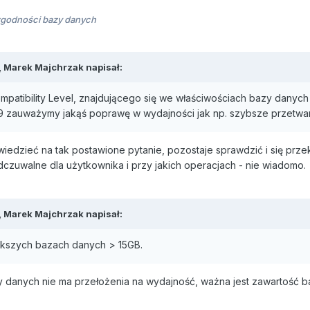
godności bazy danych
,
Marek Majchrzak
napisał:
patibility Level, znajdującego się we właściwościach bazy danych w
19 zauważymy jakąś poprawę w wydajności jak np. szybsze przetwa
powiedzieć na tak postawione pytanie, pozostaje sprawdzić i się p
odczuwalne dla użytkownika i przy jakich operacjach - nie wiadomo.
,
Marek Majchrzak
napisał:
ększych bazach danych > 15GB.
azy danych nie ma przełożenia na wydajność, ważna jest zawartość b