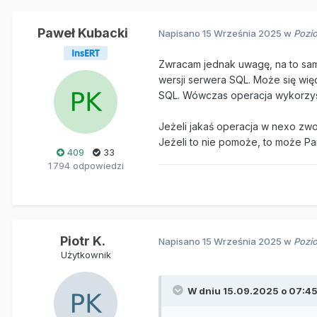
Paweł Kubacki
Napisano
15 Września 2025
w
Pozi
Zwracam jednak uwagę, na to samo
wersji serwera SQL. Może się wi
SQL. Wówczas operacja wykorzystu
Jeżeli jakaś operacja w nexo zwo
Jeżeli to nie pomoże, to może P
409
33
1 794 odpowiedzi
Piotr K.
Napisano
15 Września 2025
w
Pozi
Użytkownik
W dniu 15.09.2025 o 07:4