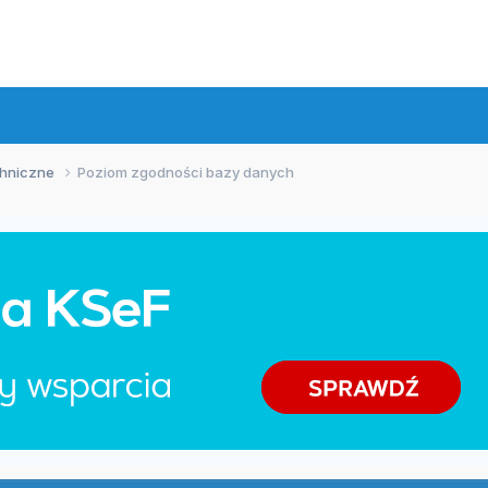
chniczne
Poziom zgodności bazy danych