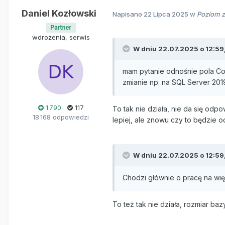
Daniel Kozłowski
Napisano
22 Lipca 2025
w
Poziom z
wdrożenia, serwis
W dniu 22.07.2025 o 12:59
mam pytanie odnośnie pola Com
zmianie np. na SQL Server 20
1 790
117
To tak nie działa, nie da się od
18 168 odpowiedzi
lepiej, ale znowu czy to będzie 
W dniu 22.07.2025 o 12:59
Chodzi głównie o pracę na wi
To też tak nie działa, rozmiar b