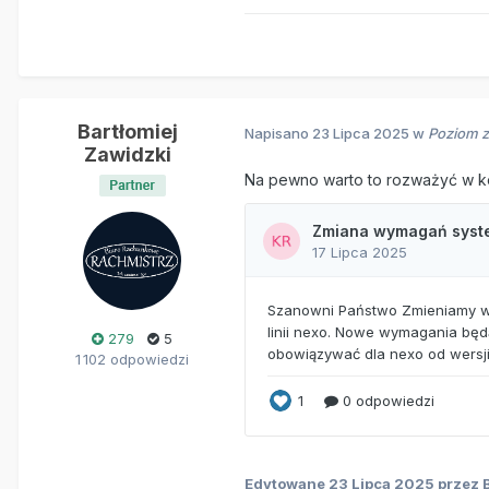
Bartłomiej
Napisano
23 Lipca 2025
w
Poziom z
Zawidzki
Na pewno warto to rozważyć w kon
279
5
1 102 odpowiedzi
Edytowane
23 Lipca 2025
przez B