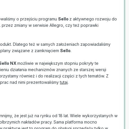
owaliśmy o przejściu programu
Sello
z aktywnego rozwoju do
przez zmiany w serwisie Allegro, czy też poprawki
produkt. Dlatego też w samych założeniach zapowiadaliśmy
ić plany związane z zamknięciem
Sello
.
Sello NX
możliwie w największym stopniu pokryły te
ieniu działania mechanizmów znanych ze starszej wersji
orzystamy również i do realizacji części z tych tematów. Z
prac nad nimi prezentowaliśmy
tutaj
.
ijmy, że jest już na rynku od 18 lat. Wiele wykorzystanych w
 olbrzymich nakładów pracy. Sama platforma mocno
 w praktyce jest to program do obsługi sprzedaży tylko w