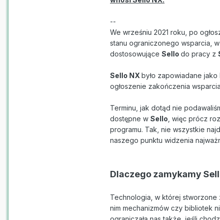
--
We wrześniu 2021 roku, po ogło
stanu ograniczonego wsparcia, w 
dostosowujące
Sello
do pracy z
Sello NX
było zapowiadane jako
ogłoszenie zakończenia wsparci
Terminu, jak dotąd nie podawali
dostępne w
Sello
, więc prócz ro
programu. Tak, nie wszystkie naj
naszego punktu widzenia najważn
Dlaczego zamykamy Sell
Technologia, w której stworzone
nim mechanizmów czy bibliotek n
ograniczała nas także, jeśli cho