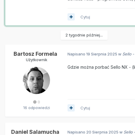
Cytuj
2 tygodnie później...
Bartosz Formela
Napisano
19 Sierpnia 2025
w
Sello 
Użytkownik
Gdzie można porbać Sello NX - (li
0
16 odpowiedzi
Cytuj
Daniel Salamucha
Napisano
20 Sierpnia 2025
w
Sello 