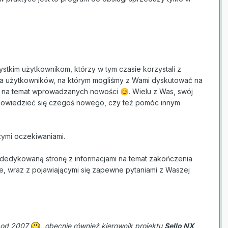
stkim użytkownikom, którzy w tym czasie korzystali z
dla użytkowników, na którym mogliśmy z Wami dyskutować na
ie na temat wprowadzanych nowości
. Wielu z Was, swój
😊
y dowiedzieć się czegoś nowego, czy też pomóc innym
zymi oczekiwaniami.
dedykowaną stronę z informacjami na temat zakończenia
je, wraz z pojawiającymi się zapewne pytaniami z Waszej
m od 2007
, obecnie również kierownik projektu
Sello NX