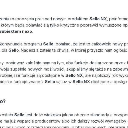
szeniu rozpoczęcia prac nad nowym produktem
Sello NX
, poinform
którym będą pojawiać się tylko krytyczne poprawki wymuszone np. 
Subiektem nexo
.
 kontynuacja programu
Sello
, pomimo, że jest to całkowicie nowy 
a dla
Sello
. Nadeszła zatem ta chwila, w której przyszło nam ogłos
śmy, ponieważ zależało nam na tym, aby funkcje dostarczone przez
zwoju zupełnie nowych możliwości, skupialiśmy się także na zapewn
drobniejsze funkcje są dostępne w
Sello NX
, ale najbliższy rok wyk
iejsze funkcje znane z
Sello
są już w
Sello NX
dostępne a postęp 
o?
 zostało
Sello
jest dość wiekowa jak na obecne standardy a przypomn
ie ma już wsparcia producentów albo ich dalszy rozwój wymagałby
dzi o możliwość rozszerzania programu o obsługę nowych integracji,