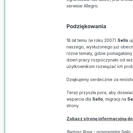
serwisie Allegro.
Podziękowania
18 lat temu (w roku 2007)
Sello
uj
naszego, wysłużonego już obecni
różne tematy, gdzie pomagaliśmy
dzień pracy rozpoczynało od wiz
użytkownikom rozwiązać ich proble
Dziękujemy serdecznie za mnóstw
Teraz przyszła pora, aby doświa
wsparcia dla
Sello
, migracji na
Se
strony.
Zobacz stronę informacyjną do
Bartosz Rosa - programista Sello,