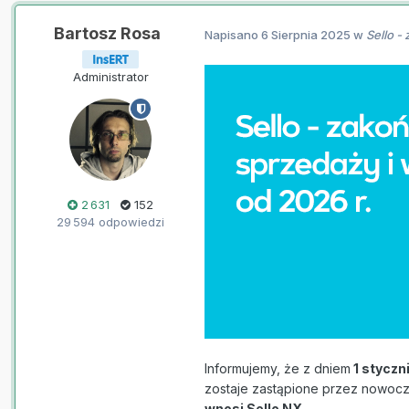
Bartosz Rosa
Napisano
6 Sierpnia 2025
w
Sello -
Administrator
2 631
152
29 594 odpowiedzi
Informujemy, że z dniem
1 styczn
zostaje zastąpione przez nowocz
wnosi Sello NX.