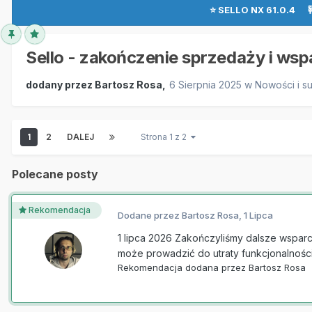
⭐ SELLO NX 61.0.4 
Sello - zakończenie sprzedaży i wsp
dodany przez
Bartosz Rosa
,
6 Sierpnia 2025
w
Nowości i s
1
2
DALEJ
Strona 1 z 2
Polecane posty
Rekomendacja
Dodane przez
Bartosz Rosa
,
1 Lipca
1 lipca 2026 Zakończyliśmy dalsze wsparc
może prowadzić do utraty funkcjonalnośc
Rekomendacja dodana przez
Bartosz Rosa