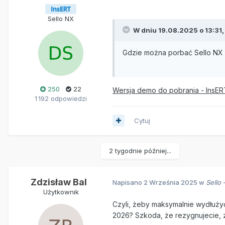
Sello NX
W dniu 19.08.2025 o 13:31
Gdzie można porbać Sello NX - 
250
22
Wersja demo do pobrania - InsERT
1 192 odpowiedzi
Cytuj
2 tygodnie później...
Zdzisław Bal
Napisano
2 Września 2025
w
Sello 
Użytkownik
Czyli, żeby maksymalnie wydłuży
2026? Szkoda, że rezygnujecie, z