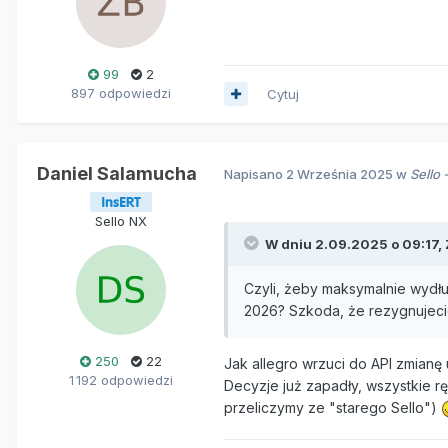
99
2
897 odpowiedzi
Cytuj
Daniel Salamucha
Napisano
2 Września 2025
w
Sello 
Sello NX
W dniu 2.09.2025 o 09:17,
Czyli, żeby maksymalnie wydł
2026? Szkoda, że rezygnujecie
250
22
Jak allegro wrzuci do API zmianę 
1 192 odpowiedzi
Decyzje już zapadły, wszystkie r
przeliczymy ze "starego Sello")