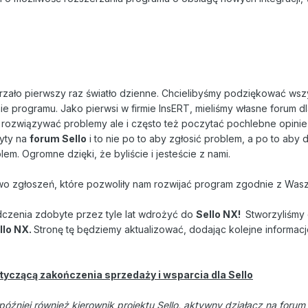
rzało pierwszy raz światło dzienne. Chcielibyśmy podziękować wszy
e programu. Jako pierwsi w firmie InsERT, mieliśmy własne forum 
 rozwiązywać problemy ale i często też poczytać pochlebne opin
yty na
forum Sello
i to nie po to aby zgłosić problem, a po to ab
m. Ogromne dzięki, że byliście i jesteście z nami.
o zgłoszeń, które pozwoliły nam rozwijać program zgodnie z Was
dczenia zdobyte przez tyle lat wdrożyć do
Sello NX!
Stworzyliśmy 
llo NX.
Stronę tę będziemy aktualizować, dodając kolejne informac
tyczącą zakończenia sprzedaży i wsparcia dla Sello
 później również kierownik projektu Sello, aktywny działacz na foru