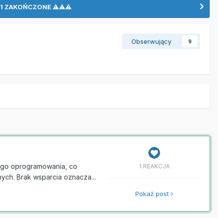
LO 1 ZAKOŃCZONE ⚠⚠⚠
Obserwujący
9
 tego oprogramowania, co
1 REAKCJA
ych. Brak wsparcia oznacza...
Pokaż post