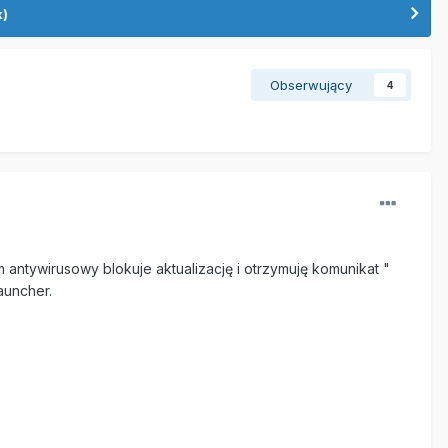
k)
Obserwujący
4
m antywirusowy blokuje aktualizację i otrzymuję komunikat "
auncher.