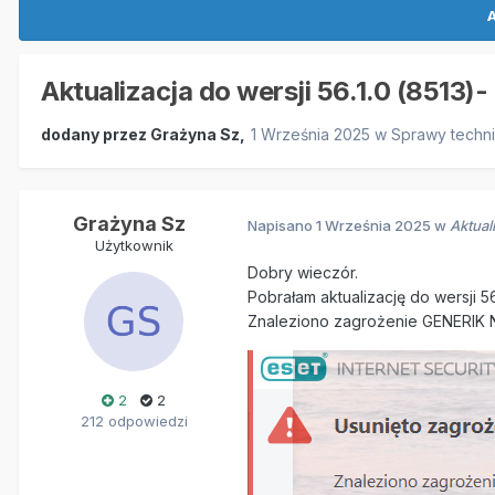
A
Aktualizacja do wersji 56.1.0 (851
dodany przez
Grażyna Sz
,
1 Września 2025
w
Sprawy techn
Grażyna Sz
Napisano
1 Września 2025
w
Aktual
Użytkownik
Dobry wieczór.
Pobrałam aktualizację do wersji 5
Znaleziono zagrożenie GENERIK N
2
2
212 odpowiedzi