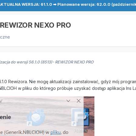
KTUALNA WERSJA: 61.1.0 ➡ Planowane wersja: 62.0.0 (październi
3)- REWIZOR NEXO PRO
iczne
izacja do wersji 56.1.0 (8513)- REWIZOR NEXO PRO
6.1.0 Rewizora. Nie mogę aktualizacji zainstalować, gdyż mój progra
BLCIOH w pliku do którego próbuje uzyskać dostęp aplikacja Ins L