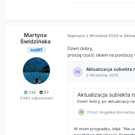
Martyna
Napisano
2 Września 2025
w
Aktua
Świdzińska
Dzień dobry,
proszę rzucić okiem na poniższy 
249
57
2 960 odpowiedzi