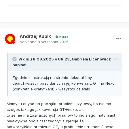
Andrzej Kubik
2 041
Napisano
8 Września 2025
W dniu 8.09.2025 o 08:23,
Gabriela Licenowicz
napisał:
Zgodnie z instrukcją na stronie dokonaliśmy
dearchiwizacji bazy danych i jej konwersji z GT na Nexo
(konkretnie gratyfikant) - wszystko działało
Mamy tu chyba na początku problem językowy, bo nie ma
czegoś takiego jak kowersja GT->nexo, ale:
to że nie ma zaznaczonych binariów to nic złego, natomiast
nieaktywna opcja "szczegóły" sugeruje że
odtworzyliście archiwum GT, a próbujecie uruchomić nexo.