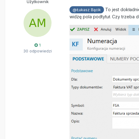
Użytkownik
To jest dokładni
@Łukasz Bącik
widzę pola podtytuł. Czy trzeb
1
30 odpowiedzi