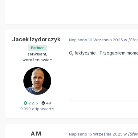
Jacek Izydorczyk
Napisano
10 Września 2025
w
[Sfe
O, faktycznie... Przegapiłem mom
serwisant,
wdrożeniowiec
2 215
49
9 999 odpowiedzi
A M
Napisano
15 Września 2025
w
[Sfe