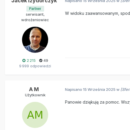
Jacek Izydorczyk
Napisano
15 Września 2025
w
[Sfe
W widoku zaawansowanym, spod p
serwisant,
wdrożeniowiec
2 215
49
9 999 odpowiedzi
A M
Napisano
15 Września 2025
w
[Sfe
Użytkownik
Panowie dziękuję za pomoc. Wszy