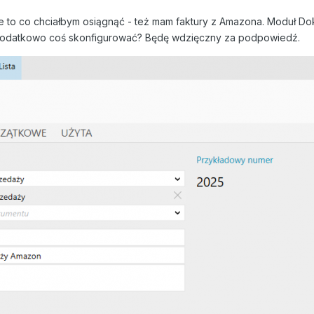
e to co chciałbym osiągnąć - też mam faktury z Amazona. Moduł D
a dodatkowo coś skonfigurować? Będę wdzięczny za podpowiedź.