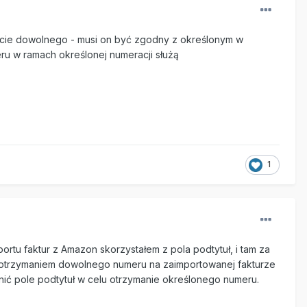
wicie dowolnego - musi on być zgodny z określonym w
ru w ramach określonej numeracji służą
1
tu faktur z Amazon skorzystałem z pola podtytuł, i tam za
e otrzymaniem dowolnego numeru na zaimportowanej fakturze
łnić pole podtytuł w celu otrzymanie określonego numeru.