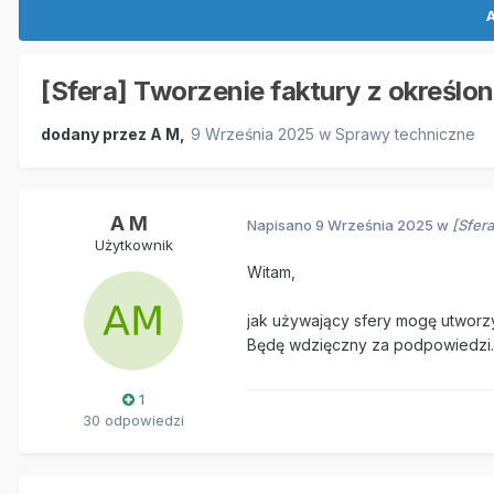
A
[Sfera] Tworzenie faktury z określ
dodany przez
A M
,
9 Września 2025
w
Sprawy techniczne
A M
Napisano
9 Września 2025
w
[Sfer
Użytkownik
Witam,
jak używający sfery mogę utworz
Będę wdzięczny za podpowiedzi.
1
30 odpowiedzi