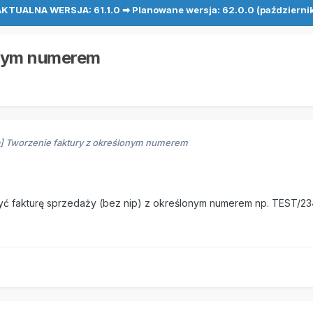
KTUALNA WERSJA: 61.1.0 ➡ Planowane wersja: 62.0.0 (październi
onym numerem
a] Tworzenie faktury z określonym numerem
yć fakturę sprzedaży (bez nip) z określonym numerem np. TEST/2