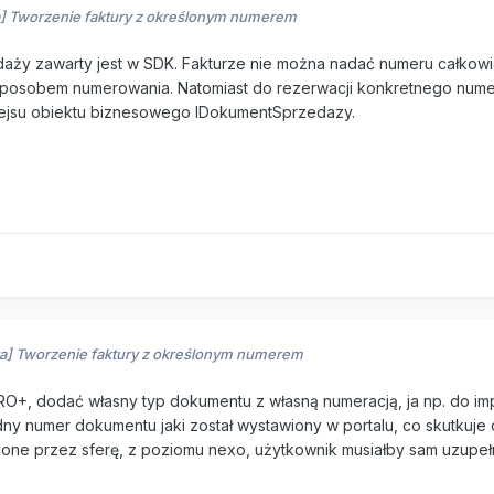
a] Tworzenie faktury z określonym numerem
edaży zawarty jest w SDK. Fakturze nie można nadać numeru całko
m sposobem numerowania. Natomiast do rezerwacji konkretnego nume
fejsu obiektu biznesowego IDokumentSprzedazy.
ra] Tworzenie faktury z określonym numerem
, dodać własny typ dokumentu z własną numeracją, ja np. do impor
y numer dokumentu jaki został wystawiony w portalu, co skutkuj
bione przez sferę, z poziomu nexo, użytkownik musiałby sam uzupe