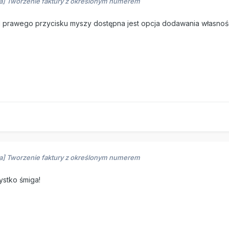
ra] Tworzenie faktury z określonym numerem
rawego przycisku myszy dostępna jest opcja dodawania własnośc
ra] Tworzenie faktury z określonym numerem
stko śmiga!