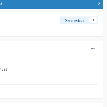
k)
Obserwujący
3
34283.