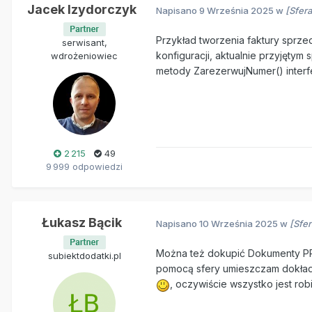
Jacek Izydorczyk
Napisano
9 Września 2025
w
[Sfer
Przykład tworzenia faktury sprz
serwisant,
konfiguracji, aktualnie przyjęty
wdrożeniowiec
metody ZarezerwujNumer() inter
2 215
49
9 999 odpowiedzi
Łukasz Bącik
Napisano
10 Września 2025
w
[Sfe
Można też dokupić Dokumenty PRO+
subiektdodatki.pl
pomocą sfery umieszczam dokładn
, oczywiście wszystko jest ro