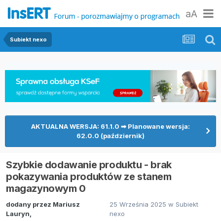
aA
Subiekt nexo
AKTUALNA WERSJA: 61.1.0 ➡ Planowane wersja:
62.0.0 (październik)
Szybkie dodawanie produktu - brak
pokazywania produktów ze stanem
magazynowym 0
dodany przez
Mariusz
25 Września 2025
w
Subiekt
Lauryn
,
nexo