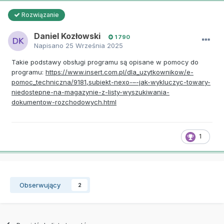
Rozwiązanie
Daniel Kozłowski
1 790
Napisano
25 Września 2025
Takie podstawy obsługi programu są opisane w pomocy do
programu:
https://www.insert.com.pl/dla_uzytkownikow/e-
pomoc_techniczna/9181,subiekt-nexo-–-jak-wykluczyc-towary-
niedostepne-na-magazynie-z-listy-wyszukiwania-
dokumentow-rozchodowych.html
1
Obserwujący
2