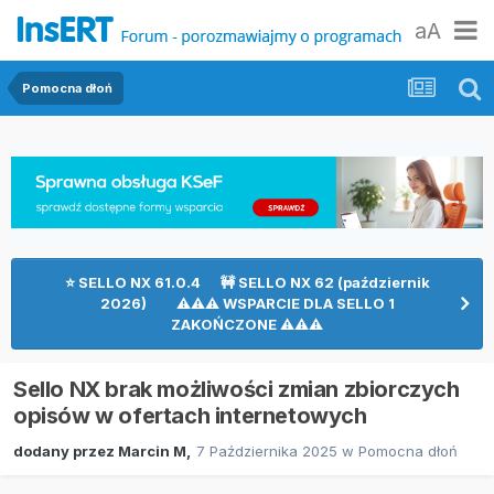
aA
Pomocna dłoń
⭐ SELLO NX 61.0.4 🚧 SELLO NX 62 (październik
2026) ⚠⚠⚠ WSPARCIE DLA SELLO 1
ZAKOŃCZONE ⚠⚠⚠
Sello NX brak możliwości zmian zbiorczych
opisów w ofertach internetowych
dodany przez
Marcin M
,
7 Października 2025
w
Pomocna dłoń