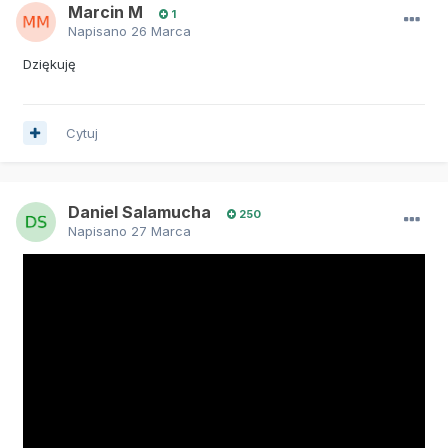
Marcin M
1
Napisano
26 Marca
Dziękuję
Cytuj
Daniel Salamucha
250
Napisano
27 Marca