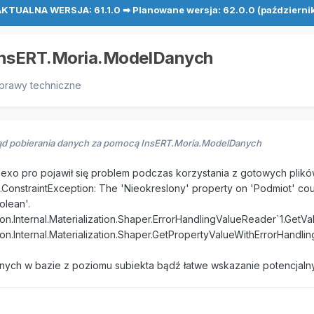
KTUALNA WERSJA: 61.1.0 ➡ Planowane wersja: 62.0.0 (październi
 InsERT.Moria.ModelDanych
prawy techniczne
ąd pobierania danych za pomocą InsERT.Moria.ModelDanych
ta nexo pro pojawił się problem podczas korzystania z gotowych pli
ConstraintException: The 'Nieokreslony' property on 'Podmiot' could 
olean'.
.Internal.Materialization.Shaper.ErrorHandlingValueReader`1.GetVa
.Internal.Materialization.Shaper.GetPropertyValueWithErrorHandling
 danych w bazie z poziomu subiekta bądź łatwe wskazanie potencja