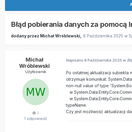
A
Błąd pobierania danych za pomocą
dodany przez
Michał Wróblewski
,
8 Października 2025
w
S
Michał
Napisano
8 Października 2025
w
Bł
Wróblewski
Użytkownik
Po ostatniej aktualizacji subiek
otrzymuje komunikat: System.Data.
non-null value of type 'System.Bo
w System.Data.Entity.Core.Common
w System.Data.Entity.Core.Common
typeName.
Czy jest możliwość aktualizacji
0
1 odpowiedź