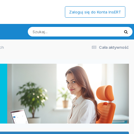
Zaloguj się do Konta InsERT
ch
Cała aktywność