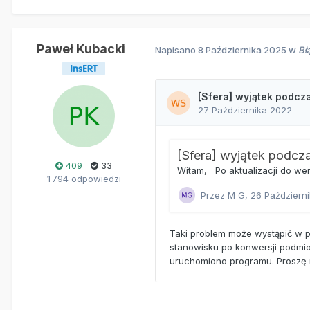
Paweł Kubacki
Napisano
8 Października 2025
w
Bł
409
33
1 794 odpowiedzi