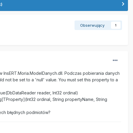
k)
Obserwujący
1
ków InsERT.Moria.ModelDanych.dll. Podczas pobierania danych
not be set to a 'null' value. You must set this property to a
lue(DbDataReader reader, Int32 ordinal)
[TProperty](Int32 ordinal, String propertyName, String
lnych błędnych podmiotów?