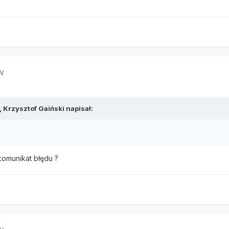
N
,
Krzysztof Gaiński
napisał:
 komunikat błędu ?