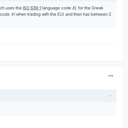
ich uses the
ISO 639-1
language code
EL
for the Greek
e code
XI
when trading with the EU) and then has between 2