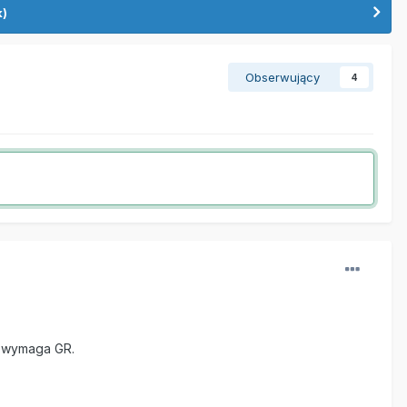
k)
Obserwujący
4
m wymaga GR.