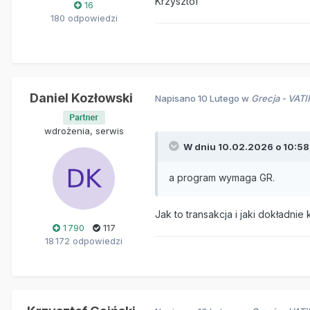
Krzysztof
16
180 odpowiedzi
Daniel Kozłowski
Napisano
10 Lutego
w
Grecja - VATI
wdrożenia, serwis
W dniu 10.02.2026 o 10:58
a program wymaga GR.
Jak to transakcja i jaki dokładnie
1 790
117
18 172 odpowiedzi