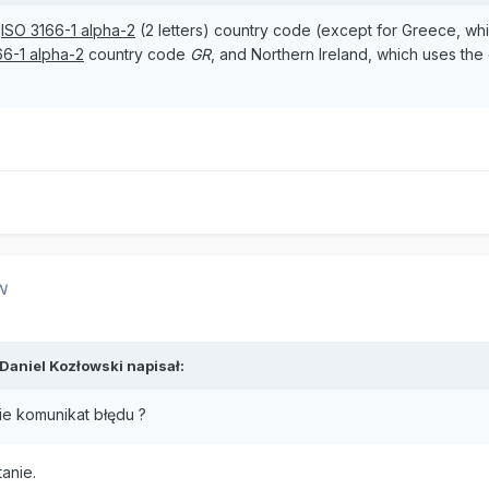
n
ISO 3166-1 alpha-2
(2 letters) country code (except for Greece, wh
66-1 alpha-2
country code
GR
, and Northern Ireland, which uses th
N
Daniel Kozłowski
napisał:
nie komunikat błędu ?
anie.