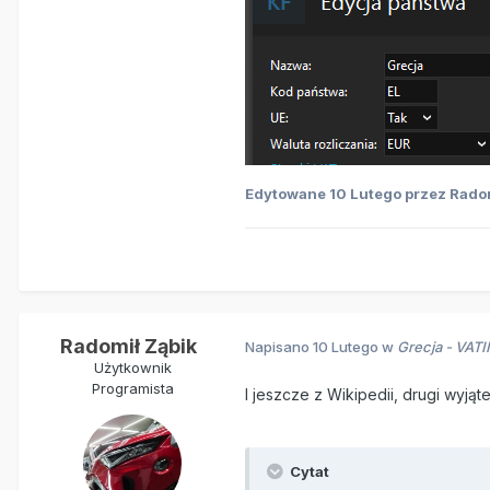
Edytowane
10 Lutego
przez Radom
Radomił Ząbik
Napisano
10 Lutego
w
Grecja - VATI
Użytkownik
Programista
I jeszcze z Wikipedii, drugi wyją
Cytat