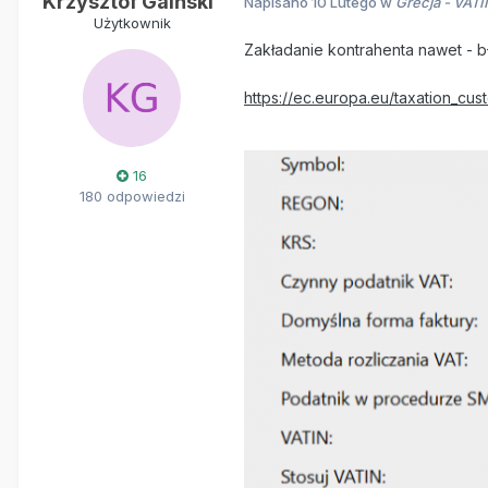
Krzysztof Gaiński
Napisano
10 Lutego
w
Grecja - VATI
Użytkownik
Zakładanie kontrahenta nawet - b
https://ec.europa.eu/taxation_cus
16
180 odpowiedzi