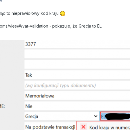
N
łąd to nieprawidłowy kod kraju
toms/vies/#/vat-validation
- pokazuje, że Grecja to EL.