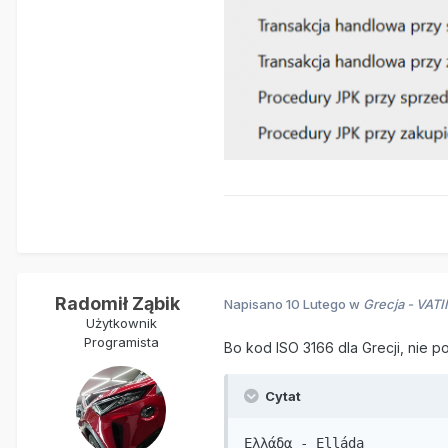
Radomił Ząbik
Napisano
10 Lutego
w
Grecja - VATI
Użytkownik
Programista
Bo kod ISO 3166 dla Grecji, nie p
Cytat
Ελλάδα - Elláda