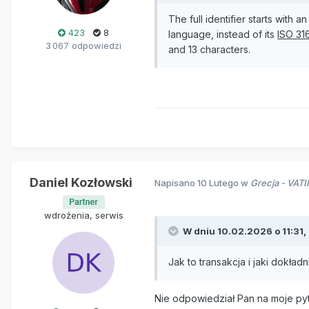
The full identifier starts with a
423
8
language, instead of its
ISO 31
3 067 odpowiedzi
and 13 characters.
Daniel Kozłowski
Napisano
10 Lutego
w
Grecja - VATI
wdrożenia, serwis
W dniu 10.02.2026 o 11:31,
Jak to transakcja i jaki dokład
Nie odpowiedział Pan na moje pyt