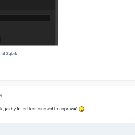
ił Ząbik
N
tek, jakby Insert kombinował to naprawić