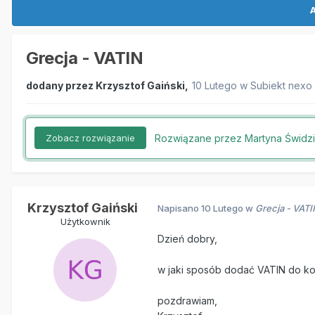
A
Grecja - VATIN
dodany przez
Krzysztof Gaiński
,
10 Lutego
w
Subiekt nexo
Rozwiązane przez Martyna Świdz
Zobacz rozwiązanie
Krzysztof Gaiński
Napisano
10 Lutego
w
Grecja - VATI
Użytkownik
Dzień dobry,
w jaki sposób dodać VATIN do ko
pozdrawiam,