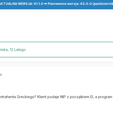
KTUALNA WERSJA: 61.1.0 ➡ Planowane wersja: 62.0.0 (październi
ińska,
12 Lutego
N
ntrahenta Greckiego? Klient podaje NIP z początkiem EL a progra