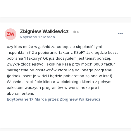
Zbigniew Walkiewicz
0
Napisano
17 Marca
czy ktoś może wyjaśnić za co będzie się płacić tymi
inspunktami? Za pobieranie faktur z KSeF? Jaki będzie koszt
pobrania 1 faktury? Ok już doczytałem jest temat poniżej.
Zwykłe złodziejstwo i skok na kasę przy moich 6000 faktur
miesięcznie od dostawców ktore idą do innego programu
(jednak insert je widzi i będzie pobierał bo są one w ksef).
Właśnie straciliście klienta wieloletniego klienta z pełnym
pakietem waszych programów w wersji nexo pro i
abonamentem.
Edytowane
17 Marca
przez Zbigniew Walkiewicz