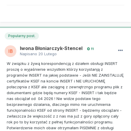
Popularny post.
Iwona Błoniarczyk-Stencel
11
Napisano
20 Lutego
W związku z żywą korespondencją z działem obsługi INSERT
proszę o wyjaśnienie wszystkim którzy korzystanją z
programów INSERT na jakiej podstawie - Jeśli NIE ZAINSTALUJĘ
certyfikatów KSEF na koncie INSERT i NIE URUCHOMIĘ
połaczęnia z KSEF ale zaciągnę z zewnętrzngo programu plik z
dokumentami gdzie będą numery KSEF - INSERT i tak będzie
nas obciążał od 04 2026 ! Nie widze podstaw tego
bezprawnego dzialania, dlaczego mimo nie uruchmienia
funckjonalności KSEF od strony INSERT - będziemy obciążani -
zwłaszcza że większość z z nas ma już z gory opłącony cały
rok po to by korzystać z pełnej funkcjonalności programu.
Potwierdzenie moich obaw otrzymałam PISEMNIE z obsługi