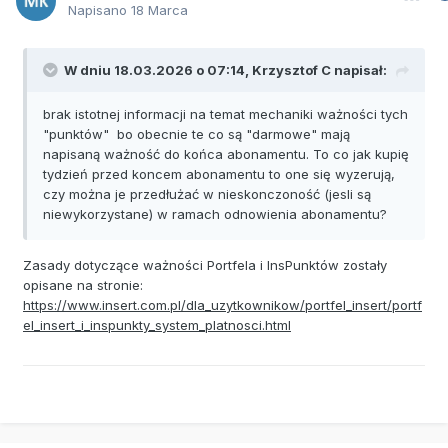
Napisano
18 Marca
W dniu 18.03.2026 o 07:14,
Krzysztof C
napisał:
brak istotnej informacji na temat mechaniki ważności tych
"punktów" bo obecnie te co są "darmowe" mają
napisaną ważność do końca abonamentu. To co jak kupię
tydzień przed koncem abonamentu to one się wyzerują,
czy można je przedłużać w nieskonczoność (jesli są
niewykorzystane) w ramach odnowienia abonamentu?
Zasady dotyczące ważności Portfela i InsPunktów zostały
opisane na stronie:
https://www.insert.com.pl/dla_uzytkownikow/portfel_insert/portf
el_insert_i_inspunkty_system_platnosci.html