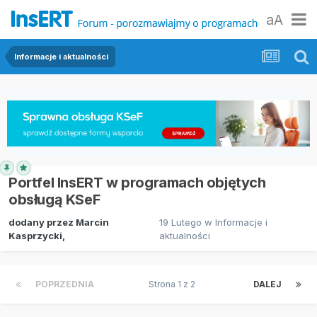
aA
Informacje i aktualności
Portfel InsERT w programach objętych
obsługą KSeF
dodany przez
Marcin
19 Lutego
w
Informacje i
Kasprzycki
,
aktualności
POPRZEDNIA
Strona 1 z 2
DALEJ