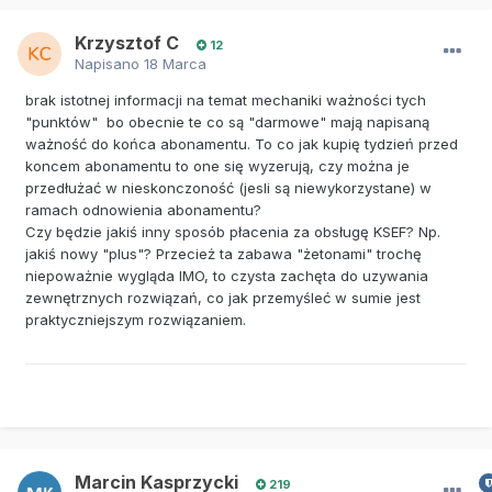
Krzysztof C
12
Napisano
18 Marca
brak istotnej informacji na temat mechaniki ważności tych
"punktów" bo obecnie te co są "darmowe" mają napisaną
ważność do końca abonamentu. To co jak kupię tydzień przed
koncem abonamentu to one się wyzerują, czy można je
przedłużać w nieskonczoność (jesli są niewykorzystane) w
ramach odnowienia abonamentu?
Czy będzie jakiś inny sposób płacenia za obsługę KSEF? Np.
jakiś nowy "plus"? Przecież ta zabawa "żetonami" trochę
niepoważnie wygląda IMO, to czysta zachęta do uzywania
zewnętrznych rozwiązań, co jak przemyśleć w sumie jest
praktyczniejszym rozwiązaniem.
Marcin Kasprzycki
219