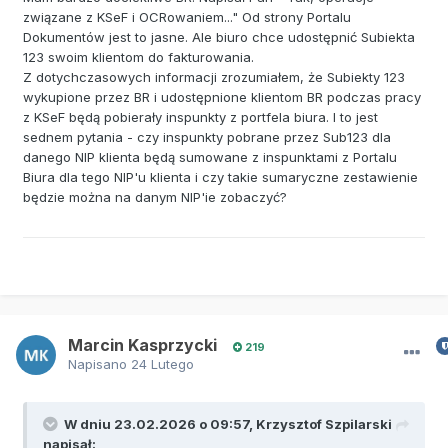
związane z KSeF i OCRowaniem..." Od strony Portalu
Dokumentów jest to jasne. Ale biuro chce udostępnić Subiekta
123 swoim klientom do fakturowania.
Z dotychczasowych informacji zrozumiałem, że Subiekty 123
wykupione przez BR i udostępnione klientom BR podczas pracy
z KSeF będą pobierały inspunkty z portfela biura. I to jest
sednem pytania - czy inspunkty pobrane przez Sub123 dla
danego NIP klienta będą sumowane z inspunktami z Portalu
Biura dla tego NIP'u klienta i czy takie sumaryczne zestawienie
będzie można na danym NIP'ie zobaczyć?
Marcin Kasprzycki
219
Napisano
24 Lutego
W dniu 23.02.2026 o 09:57,
Krzysztof Szpilarski
napisał: