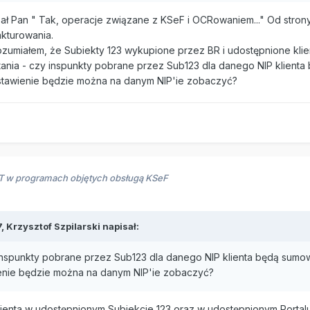
ł Pan " Tak, operacje związane z KSeF i OCRowaniem..." Od strony 
akturowania.
ozumiałem, że Subiekty 123 wykupione przez BR i udostępnione kli
pytania - czy inspunkty pobrane przez Sub123 dla danego NIP klienta
estawienie będzie można na danym NIP'ie zobaczyć?
RT w programach objętych obsługą KSeF
7,
Krzysztof Szpilarski
napisał:
 inspunkty pobrane przez Sub123 dla danego NIP klienta będą sumowan
enie będzie można na danym NIP'ie zobaczyć?
ienta w udostępnionym Subiekcie 123 oraz w udostępnionym Portal