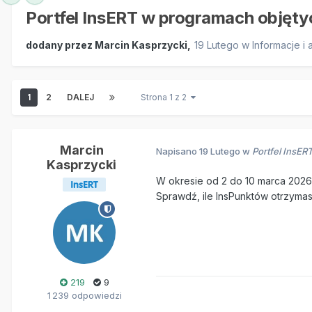
Portfel InsERT w programach objęt
dodany przez
Marcin Kasprzycki
,
19 Lutego
w
Informacje i 
1
2
DALEJ
Strona 1 z 2
Marcin
Napisano
19 Lutego
w
Portfel InsE
Kasprzycki
W okresie od 2 do 10 marca 2026 
Sprawdź, ile InsPunktów otrzymas
219
9
1 239 odpowiedzi