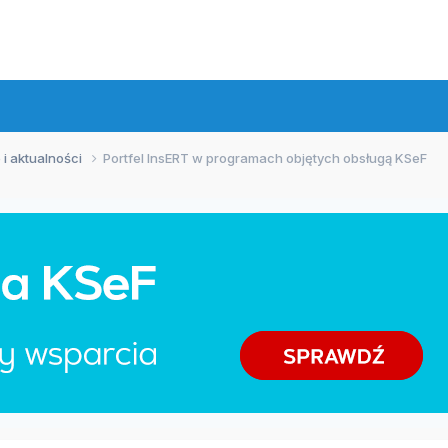
 i aktualności
Portfel InsERT w programach objętych obsługą KSeF