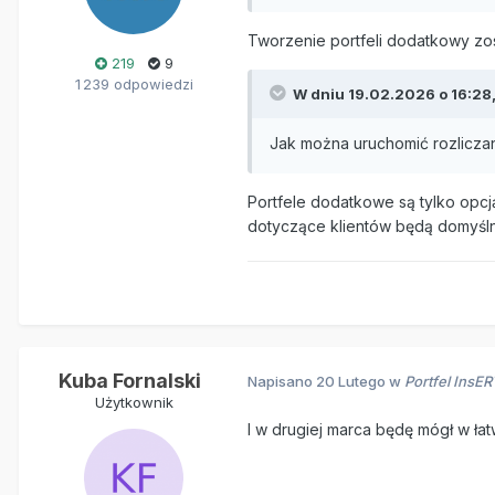
Tworzenie portfeli dodatkowy zo
219
9
1 239 odpowiedzi
W dniu 19.02.2026 o 16:28
Jak można uruchomić rozliczan
Portfele dodatkowe są tylko opcj
dotyczące klientów będą domyśln
Kuba Fornalski
Napisano
20 Lutego
w
Portfel InsE
Użytkownik
I w drugiej marca będę mógł w ł