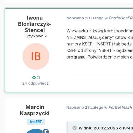
Iwona
Napisano
20 Lutego
w
Portfel InsE
Błoniarczyk-
Stencel
W związku z żywą korespondencją 
Użytkownik
NIE ZAINSTALUJĘ certyfikatów KS
numery KSEF - INSERT i tak będz
KSEF od strony INSERT - będziemy
programu. Potwierdzenie moich o
11
24 odpowiedzi
Marcin
Napisano
23 Lutego
w
Portfel InsE
Kasprzycki
W dniu 20.02.2026 o 13:4