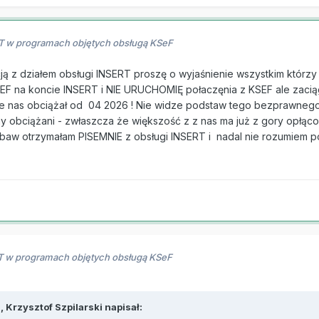
RT w programach objętych obsługą KSeF
z działem obsługi INSERT proszę o wyjaśnienie wszystkim którzy k
EF na koncie INSERT i NIE URUCHOMIĘ połaczęnia z KSEF ale zaci
ie nas obciążał od 04 2026 ! Nie widze podstaw tego bezprawnego 
 obciążani - zwłaszcza że większość z z nas ma już z gory opłącon
baw otrzymałam PISEMNIE z obsługi INSERT i nadal nie rozumiem p
RT w programach objętych obsługą KSeF
3,
Krzysztof Szpilarski
napisał: