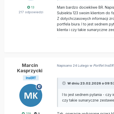
13
Mam bardzo dociekliwe BR. Napisa
217 odpowiedzi
Subiekta 123 swoim klientom do f
Z dotychczasowych informacji zr
portfela biura. I to jest sednem 
klienta i czy takie sumaryczne z
Marcin
Napisano
24 Lutego
w
Portfel InsE
Kasprzycki
W dniu 23.02.2026 o 09:5
I to jest sednem pytania - czy
czy takie sumaryczne zestawi
219
9
Tak, operacje wykonane przez kl