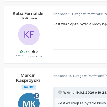
Kuba Fornalski
Napisano
19 Lutego
w
Portfel InsE
Użytkownik
Jest ważniejsze pytanie kiedy będ
257
9
1 246 odpowiedzi
Marcin
Napisano
20 Lutego
w
Portfel InsE
Kasprzycki
W dniu 19.02.2026 o 16:28
Jest ważniejsze pytanie kiedy 