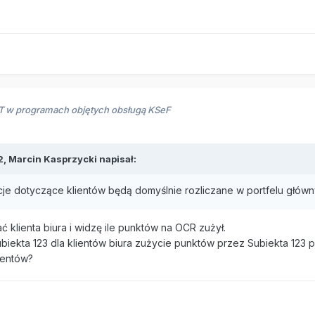
RT w programach objętych obsługą KSeF
2,
Marcin Kasprzycki
napisał:
acje dotyczące klientów będą domyślnie rozliczane w portfelu głó
ć klienta biura i widzę ile punktów na OCR zużył.
iekta 123 dla klientów biura zużycie punktów przez Subiekta 123 
mentów?