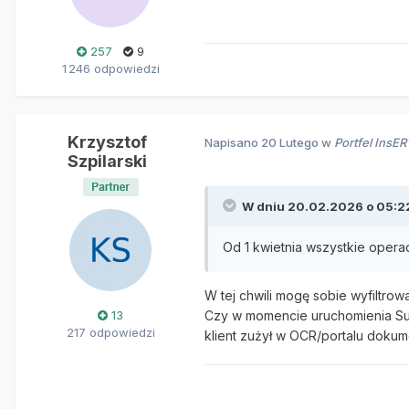
257
9
1 246 odpowiedzi
Krzysztof
Napisano
20 Lutego
w
Portfel InsE
Szpilarski
W dniu 20.02.2026 o 05:2
Od 1 kwietnia wszystkie oper
W tej chwili mogę sobie wyfiltrowa
13
Czy w momencie uruchomienia Sub
217 odpowiedzi
klient zużył w OCR/portalu doku