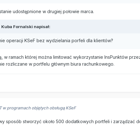
stanie udostępnione w drugiej połowie marca.
,
Kuba Fornalski
napisał:
ie operacji KSeF bez wydzielania porfeli dla klientów?
ą, w ramach której można limitować wykorzystanie InsPunktów prze
ie rozliczane w portfelu głównym biura rachunkowego.
RT w programach objętych obsługą KSeF
atwy sposób stworzyć około 500 dodatkowych portfeli i zarządzać