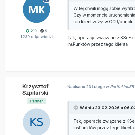
W tej chwili mogę sobie wyfiltr
Czy w momencie uruchomienia 
ten klient zużył w OCR/porta
219
9
1 239 odpowiedzi
Tak, operacje związane z KSeF 
InsPunktów przez tego klienta.
Krzysztof
Napisano
23 Lutego
w
Portfel InsE
Szpilarski
W dniu 23.02.2026 o 06:0
Tak, operacje związane z KSe
InsPunktów przez tego klienta.