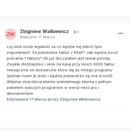
Zbigniew Walkiewicz
0
Napisano
17 Marca
czy ktoś może wyjaśnić za co będzie się płacić tymi
inspunktami? Za pobieranie faktur z KSeF? Jaki będzie koszt
pobrania 1 faktury? Ok już doczytałem jest temat poniżej.
Zwykłe złodziejstwo i skok na kasę przy moich 6000 faktur
miesięcznie od dostawców ktore idą do innego programu
(jednak insert je widzi i będzie pobierał bo są one w ksef).
Właśnie straciliście klienta wieloletniego klienta z pełnym
pakietem waszych programów w wersji nexo pro i
abonamentem.
Edytowane
17 Marca
przez Zbigniew Walkiewicz