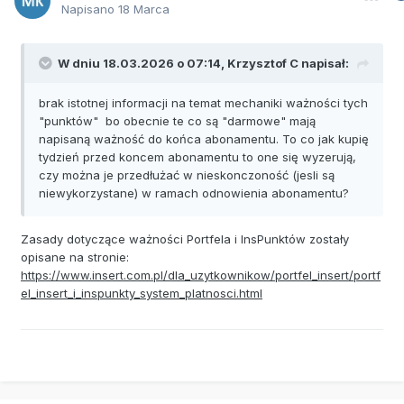
Napisano
18 Marca
W dniu 18.03.2026 o 07:14,
Krzysztof C
napisał:
brak istotnej informacji na temat mechaniki ważności tych
"punktów" bo obecnie te co są "darmowe" mają
napisaną ważność do końca abonamentu. To co jak kupię
tydzień przed koncem abonamentu to one się wyzerują,
czy można je przedłużać w nieskonczoność (jesli są
niewykorzystane) w ramach odnowienia abonamentu?
Zasady dotyczące ważności Portfela i InsPunktów zostały
opisane na stronie:
https://www.insert.com.pl/dla_uzytkownikow/portfel_insert/portf
el_insert_i_inspunkty_system_platnosci.html