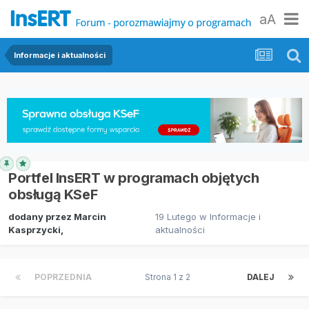
aA
Informacje i aktualności
Portfel InsERT w programach objętych
obsługą KSeF
dodany przez
Marcin
19 Lutego
w
Informacje i
Kasprzycki
,
aktualności
POPRZEDNIA
Strona 1 z 2
DALEJ