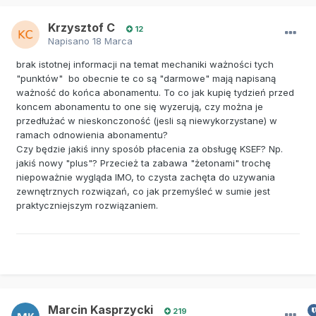
Krzysztof C
12
Napisano
18 Marca
brak istotnej informacji na temat mechaniki ważności tych
"punktów" bo obecnie te co są "darmowe" mają napisaną
ważność do końca abonamentu. To co jak kupię tydzień przed
koncem abonamentu to one się wyzerują, czy można je
przedłużać w nieskonczoność (jesli są niewykorzystane) w
ramach odnowienia abonamentu?
Czy będzie jakiś inny sposób płacenia za obsługę KSEF? Np.
jakiś nowy "plus"? Przecież ta zabawa "żetonami" trochę
niepoważnie wygląda IMO, to czysta zachęta do uzywania
zewnętrznych rozwiązań, co jak przemyśleć w sumie jest
praktyczniejszym rozwiązaniem.
Marcin Kasprzycki
219