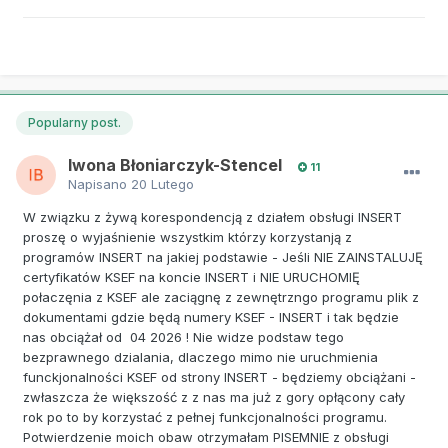
Popularny post.
Iwona Błoniarczyk-Stencel
11
Napisano
20 Lutego
W związku z żywą korespondencją z działem obsługi INSERT
proszę o wyjaśnienie wszystkim którzy korzystanją z
programów INSERT na jakiej podstawie - Jeśli NIE ZAINSTALUJĘ
certyfikatów KSEF na koncie INSERT i NIE URUCHOMIĘ
połaczęnia z KSEF ale zaciągnę z zewnętrzngo programu plik z
dokumentami gdzie będą numery KSEF - INSERT i tak będzie
nas obciążał od 04 2026 ! Nie widze podstaw tego
bezprawnego dzialania, dlaczego mimo nie uruchmienia
funckjonalności KSEF od strony INSERT - będziemy obciążani -
zwłaszcza że większość z z nas ma już z gory opłącony cały
rok po to by korzystać z pełnej funkcjonalności programu.
Potwierdzenie moich obaw otrzymałam PISEMNIE z obsługi