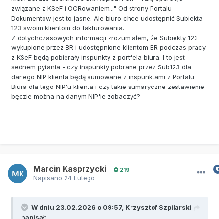
związane z KSeF i OCRowaniem..." Od strony Portalu
Dokumentów jest to jasne. Ale biuro chce udostępnić Subiekta
123 swoim klientom do fakturowania.
Z dotychczasowych informacji zrozumiałem, że Subiekty 123
wykupione przez BR i udostępnione klientom BR podczas pracy
z KSeF będą pobierały inspunkty z portfela biura. I to jest
sednem pytania - czy inspunkty pobrane przez Sub123 dla
danego NIP klienta będą sumowane z inspunktami z Portalu
Biura dla tego NIP'u klienta i czy takie sumaryczne zestawienie
będzie można na danym NIP'ie zobaczyć?
Marcin Kasprzycki
219
Napisano
24 Lutego
W dniu 23.02.2026 o 09:57,
Krzysztof Szpilarski
napisał: