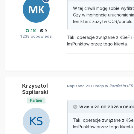
W tej chwili mogę sobie wyfiltr
Czy w momencie uruchomienia 
ten klient zużył w OCR/porta
219
9
1 239 odpowiedzi
Tak, operacje związane z KSeF 
InsPunktów przez tego klienta.
Krzysztof
Napisano
23 Lutego
w
Portfel InsE
Szpilarski
W dniu 23.02.2026 o 06:0
Tak, operacje związane z KSe
InsPunktów przez tego klienta.