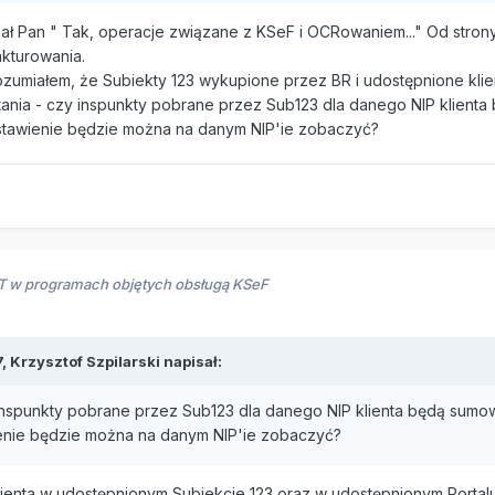
ł Pan " Tak, operacje związane z KSeF i OCRowaniem..." Od strony 
akturowania.
ozumiałem, że Subiekty 123 wykupione przez BR i udostępnione kli
pytania - czy inspunkty pobrane przez Sub123 dla danego NIP klienta
estawienie będzie można na danym NIP'ie zobaczyć?
RT w programach objętych obsługą KSeF
7,
Krzysztof Szpilarski
napisał:
 inspunkty pobrane przez Sub123 dla danego NIP klienta będą sumowan
enie będzie można na danym NIP'ie zobaczyć?
ienta w udostępnionym Subiekcie 123 oraz w udostępnionym Portal