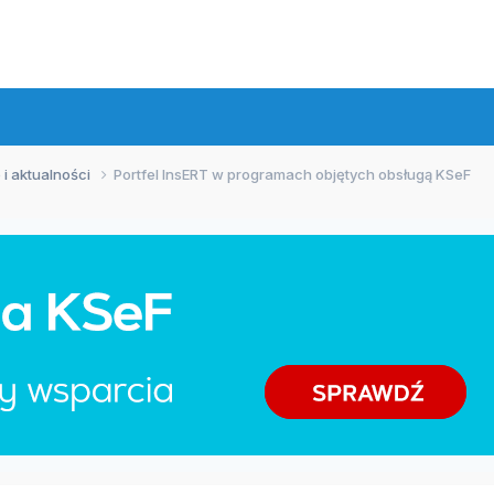
 i aktualności
Portfel InsERT w programach objętych obsługą KSeF