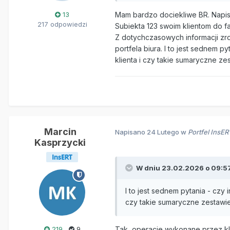
13
Mam bardzo dociekliwe BR. Napisa
217 odpowiedzi
Subiekta 123 swoim klientom do f
Z dotychczasowych informacji zr
portfela biura. I to jest sednem 
klienta i czy takie sumaryczne z
Marcin
Napisano
24 Lutego
w
Portfel InsE
Kasprzycki
W dniu 23.02.2026 o 09:5
I to jest sednem pytania - czy
czy takie sumaryczne zestawi
219
9
Tak, operacje wykonane przez kl