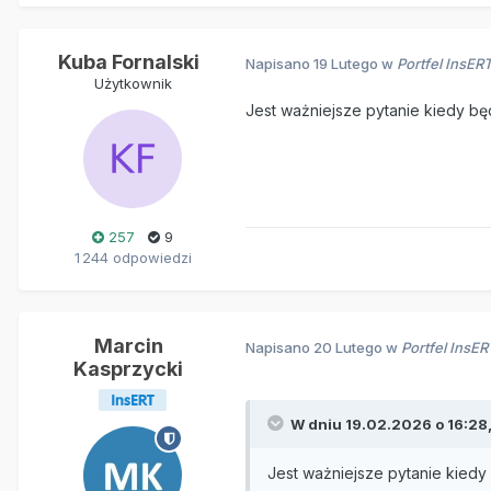
Kuba Fornalski
Napisano
19 Lutego
w
Portfel InsE
Użytkownik
Jest ważniejsze pytanie kiedy będ
257
9
1 244 odpowiedzi
Marcin
Napisano
20 Lutego
w
Portfel InsE
Kasprzycki
W dniu 19.02.2026 o 16:28
Jest ważniejsze pytanie kiedy 