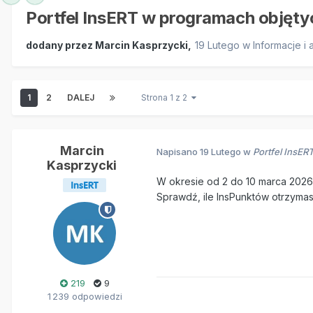
Portfel InsERT w programach objęt
dodany przez
Marcin Kasprzycki
,
19 Lutego
w
Informacje i 
1
2
DALEJ
Strona 1 z 2
Marcin
Napisano
19 Lutego
w
Portfel InsE
Kasprzycki
W okresie od 2 do 10 marca 2026 
Sprawdź, ile InsPunktów otrzymas
219
9
1 239 odpowiedzi