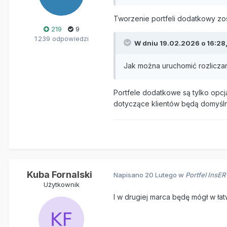
Tworzenie portfeli dodatkowy zo
219
9
1 239 odpowiedzi
W dniu 19.02.2026 o 16:28
Jak można uruchomić rozliczan
Portfele dodatkowe są tylko opcj
dotyczące klientów będą domyśln
Kuba Fornalski
Napisano
20 Lutego
w
Portfel InsE
Użytkownik
I w drugiej marca będę mógł w ł