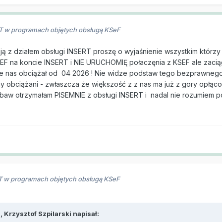
RT w programach objętych obsługą KSeF
z działem obsługi INSERT proszę o wyjaśnienie wszystkim którzy k
EF na koncie INSERT i NIE URUCHOMIĘ połaczęnia z KSEF ale zaci
ie nas obciążał od 04 2026 ! Nie widze podstaw tego bezprawnego 
 obciążani - zwłaszcza że większość z z nas ma już z gory opłącon
baw otrzymałam PISEMNIE z obsługi INSERT i nadal nie rozumiem p
RT w programach objętych obsługą KSeF
3,
Krzysztof Szpilarski
napisał: