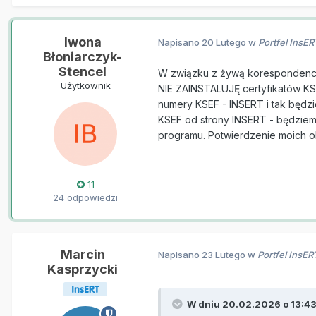
Iwona
Napisano
20 Lutego
w
Portfel InsE
Błoniarczyk-
Stencel
W związku z żywą korespondencją 
Użytkownik
NIE ZAINSTALUJĘ certyfikatów KS
numery KSEF - INSERT i tak będz
KSEF od strony INSERT - będziemy
programu. Potwierdzenie moich o
11
24 odpowiedzi
Marcin
Napisano
23 Lutego
w
Portfel InsE
Kasprzycki
W dniu 20.02.2026 o 13:4