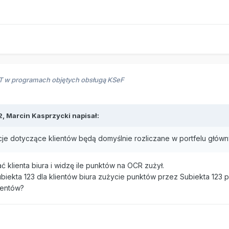
RT w programach objętych obsługą KSeF
2,
Marcin Kasprzycki
napisał:
acje dotyczące klientów będą domyślnie rozliczane w portfelu głó
ć klienta biura i widzę ile punktów na OCR zużył.
iekta 123 dla klientów biura zużycie punktów przez Subiekta 123 
mentów?