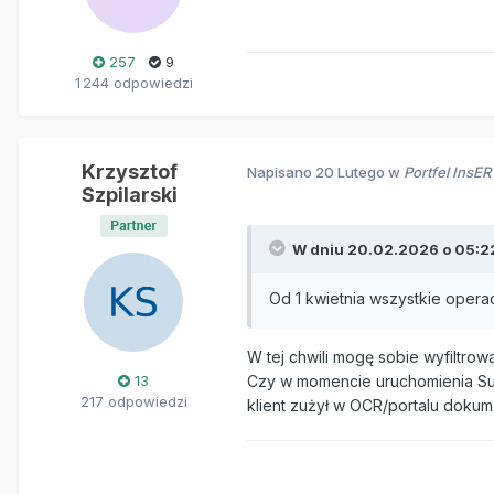
257
9
1 244 odpowiedzi
Krzysztof
Napisano
20 Lutego
w
Portfel InsE
Szpilarski
W dniu 20.02.2026 o 05:2
Od 1 kwietnia wszystkie oper
W tej chwili mogę sobie wyfiltrowa
13
Czy w momencie uruchomienia Sub
217 odpowiedzi
klient zużył w OCR/portalu doku