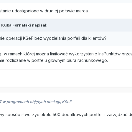
stanie udostępnione w drugiej połowie marca.
,
Kuba Fornalski
napisał:
ie operacji KSeF bez wydzielania porfeli dla klientów?
ą, w ramach której można limitować wykorzystanie InsPunktów prze
ie rozliczane w portfelu głównym biura rachunkowego.
RT w programach objętych obsługą KSeF
atwy sposób stworzyć około 500 dodatkowych portfeli i zarządzać