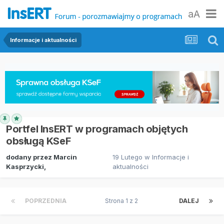
aA
Informacje i aktualności
Portfel InsERT w programach objętych
obsługą KSeF
dodany przez
Marcin
19 Lutego
w
Informacje i
Kasprzycki
,
aktualności
POPRZEDNIA
Strona 1 z 2
DALEJ