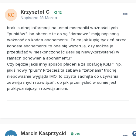
Krzysztof C
12
Napisano
18 Marca
brak istotnej informacji na temat mechaniki ważności tych
"punktów" bo obecnie te co są "darmowe" mają napisaną
ważność do końca abonamentu. To co jak kupię tydzień przed
koncem abonamentu to one się wyzerują, czy można je
przedłużać w nieskonczoność (jesli są niewykorzystane) w
ramach odnowienia abonamentu?
Czy będzie jakiś inny sposób płacenia za obsługę KSEF? Np.
jakiś nowy "plus"? Przecież ta zabawa "żetonami" trochę
niepoważnie wygląda IMO, to czysta zachęta do uzywania
zewnętrznych rozwiązań, co jak przemyśleć w sumie jest
praktyczniejszym rozwiązaniem.
Marcin Kasprzycki
219