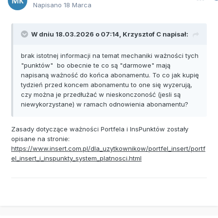
Napisano
18 Marca
W dniu 18.03.2026 o 07:14,
Krzysztof C
napisał:
brak istotnej informacji na temat mechaniki ważności tych
"punktów" bo obecnie te co są "darmowe" mają
napisaną ważność do końca abonamentu. To co jak kupię
tydzień przed koncem abonamentu to one się wyzerują,
czy można je przedłużać w nieskonczoność (jesli są
niewykorzystane) w ramach odnowienia abonamentu?
Zasady dotyczące ważności Portfela i InsPunktów zostały
opisane na stronie:
https://www.insert.com.pl/dla_uzytkownikow/portfel_insert/portf
el_insert_i_inspunkty_system_platnosci.html