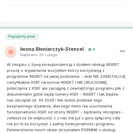
Popularny post.
Iwona Błoniarczyk-Stencel
11
Napisano
20 Lutego
W związku z żywą korespondencją z działem obsługi INSERT
proszę o wyjaśnienie wszystkim którzy korzystanją z
programów INSERT na jakiej podstawie - Jeśli NIE ZAINSTALUJĘ
certyfikatów KSEF na koncie INSERT i NIE URUCHOMIĘ
połaczęnia z KSEF ale zaciągnę z zewnętrzngo programu plik z
dokumentami gdzie będą numery KSEF - INSERT i tak będzie
nas obciążał od 04 2026 ! Nie widze podstaw tego
bezprawnego dzialania, dlaczego mimo nie uruchmienia
funckjonalności KSEF od strony INSERT - będziemy obciążani -
zwłaszcza że większość z z nas ma już z gory opłącony cały
rok po to by korzystać z pełnej funkcjonalności programu.
Potwierdzenie moich obaw otrzymałam PISEMNIE z obsługi