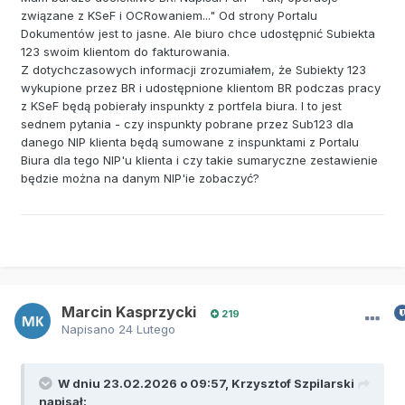
związane z KSeF i OCRowaniem..." Od strony Portalu
Dokumentów jest to jasne. Ale biuro chce udostępnić Subiekta
123 swoim klientom do fakturowania.
Z dotychczasowych informacji zrozumiałem, że Subiekty 123
wykupione przez BR i udostępnione klientom BR podczas pracy
z KSeF będą pobierały inspunkty z portfela biura. I to jest
sednem pytania - czy inspunkty pobrane przez Sub123 dla
danego NIP klienta będą sumowane z inspunktami z Portalu
Biura dla tego NIP'u klienta i czy takie sumaryczne zestawienie
będzie można na danym NIP'ie zobaczyć?
Marcin Kasprzycki
219
Napisano
24 Lutego
W dniu 23.02.2026 o 09:57,
Krzysztof Szpilarski
napisał: