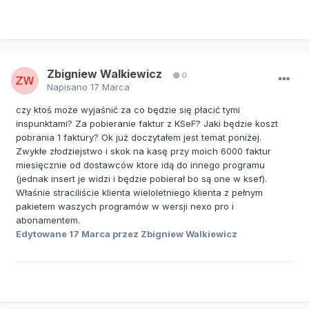
Zbigniew Walkiewicz
0
Napisano
17 Marca
czy ktoś może wyjaśnić za co będzie się płacić tymi
inspunktami? Za pobieranie faktur z KSeF? Jaki będzie koszt
pobrania 1 faktury? Ok już doczytałem jest temat poniżej.
Zwykłe złodziejstwo i skok na kasę przy moich 6000 faktur
miesięcznie od dostawców ktore idą do innego programu
(jednak insert je widzi i będzie pobierał bo są one w ksef).
Właśnie straciliście klienta wieloletniego klienta z pełnym
pakietem waszych programów w wersji nexo pro i
abonamentem.
Edytowane
17 Marca
przez Zbigniew Walkiewicz