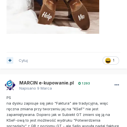
Cytuj
1
MARCIN e-kupowanie.pl
1 293
Napisano
9 Marca
PS
na dysku zapisuje się jako "Faktura" ale tradycyjna, więc
ręczna zmiana przy tworzeniu jej na "KSeF" nie jest
zapamiętywana. Dopiero jak w Subiekt GT zmieni się ją na
KSeF-ową to jest możliwość wydruku "Potwierdzenia
sprzedaży" z QR z poziomu GT - ale Sello wysyła nadal fakturę