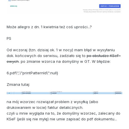
Może allegro z dn. 1 kwietnia też coś uprości...?
PS
Od wczoraj (tzn. dzisiaj ok. 1 w nocy) mam błąd w wysyłaniu
dok. końcowych do serwisu, zadziało się to
po obsłudze KSeF-
owych
. po zmianie wzorca na domyślny w GT. W błędzie:
6.pdf\",\"printPatternId\":null}
Zmiana tutaj:
na mój wzorzec rozwiązał problem z wysyłką (albo
drukowaniem w locie) faktur detalicznych.
czyli u mnie wygląda na to, że domyślny wzorzec, zalecany do
KSeF (jeśli się nie mylę) nie umie zapisać do pdf dokumentu...