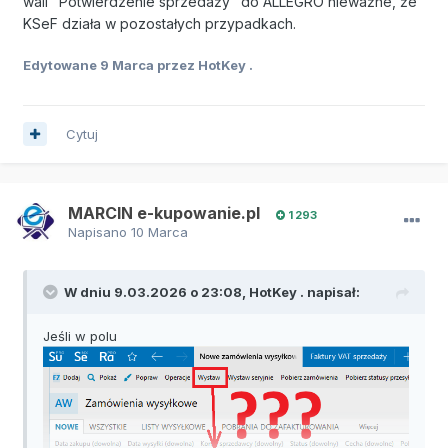
wali "Potwierdzenie sprzedaży" do ALLEGRO nieważne, że
KSeF działa w pozostałych przypadkach.
Edytowane
9 Marca
przez HotKey .
Cytuj
MARCIN e-kupowanie.pl
1 293
Napisano
10 Marca
W dniu 9.03.2026 o 23:08,
HotKey .
napisał:
Jeśli w polu