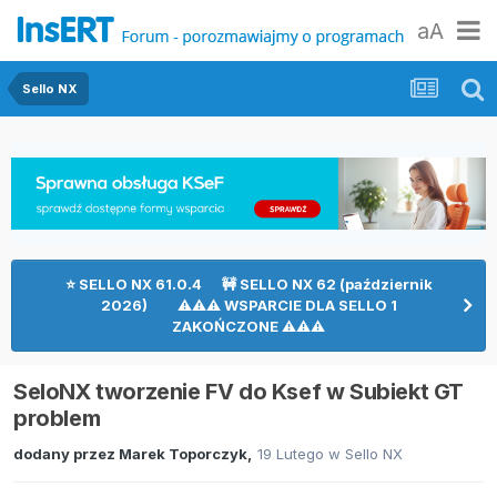
aA
Sello NX
⭐ SELLO NX 61.0.4 🚧 SELLO NX 62 (październik
2026) ⚠⚠⚠ WSPARCIE DLA SELLO 1
ZAKOŃCZONE ⚠⚠⚠
SeloNX tworzenie FV do Ksef w Subiekt GT
problem
dodany przez
Marek Toporczyk
,
19 Lutego
w
Sello NX