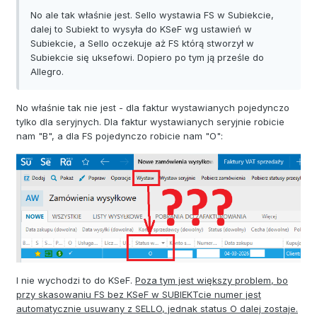
No ale tak właśnie jest. Sello wystawia FS w Subiekcie,
dalej to Subiekt to wysyła do KSeF wg ustawień w
Subiekcie, a Sello oczekuje aż FS którą stworzył w
Subiekcie się uksefowi. Dopiero po tym ją prześle do
Allegro.
No właśnie tak nie jest - dla faktur wystawianych pojedynczo
tylko dla seryjnych. Dla faktur wystawianych seryjnie robicie
nam "B", a dla FS pojedynczo robicie nam "O":
I nie wychodzi to do KSeF.
Poza tym jest większy problem, bo
przy skasowaniu FS bez KSeF w SUBIEKTcie numer jest
automatycznie usuwany z SELLO, jednak status O dalej zostaje.