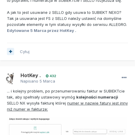
to poprawić i numeracja w SUBIEKTcie i SELLO rozjeżdża się.
A jak to jest usuwane z SELLO gdy usuwa to SUBIEKT NEXO?
Tak ja usuwana jest FS z SELLO należy ustawić na domyślne
pozostałe elementy w tym statusy wysyłki do serwisu ALLEGRO.
Edytowane
5 Marca
przez HotKey .
Cytuj
HotKey .
432
Napisano
5 Marca
... i kolejny problem, po przenumerowaniu faktur w SUBIEKTcie
tak, aby spełniały ustawowy wymóg
kolejności numeracji
SELLO NX wysyła fakturę której
numer w nazwie fatury jest inny
niż numer w fakturze: