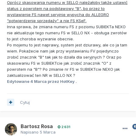
Oprócz skasowania numeru w SELLO należałoby także ustawić
status z powrotem na podstawowy "B", bo przez to
wystawienie FS nawet seryjnie wypycha do ALLEGRO
"potwierdzenie sprzedaży" a nie FS KSeF.
Inna sprawa, że zmiana numeru FS z poziomu SUBIEKTa NEXO
nie aktualizuje tego numeru FS w SELLO NX - obsługa zwrotów
to jest choroba wyzwanie obecnie.
Po mojemu to jest naprawy, system jest dziurawy, ale co ja tam
wiem. Pokażecie nam jak przy wystawianiu FV pojedynczo
zrobić znacznik "B" tak jak to działa dla seryjnych ? Oraz po
skasowaniu FS w SUBIEKTcie jak zrobić znacznik "O" z
powrotem na "B"? Po zmianie nr FS w SUBIEKTcie NEXO jak
zaktualizować ten NR w SELLO NX ?
Edytowane
4 Marca
przez HotKey .
Cytuj
Bartosz Rosa
2 631
Napisano
5 Marca