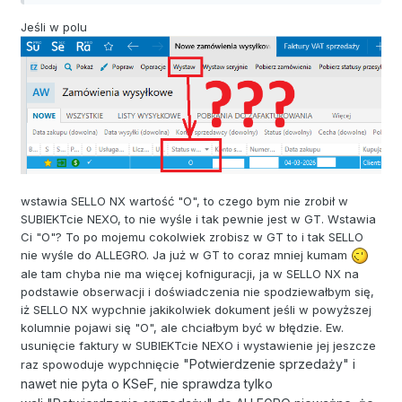
Jeśli w polu
wstawia SELLO NX wartość "O", to czego bym nie zrobił w
SUBIEKTcie NEXO, to nie wyśle i tak pewnie jest w GT. Wstawia
Ci "O"? To po mojemu cokolwiek zrobisz w GT to i tak SELLO
nie wyśle do ALLEGRO. Ja już w GT to coraz mniej kumam
ale tam chyba nie ma więcej kofniguracji, ja w SELLO NX na
podstawie obserwacji i doświadczenia nie spodziewałbym się,
iż SELLO NX wypchnie jakikolwiek dokument jeśli w powyższej
kolumnie pojawi się "O", ale chciałbym być w błędzie. Ew.
usunięcie faktury w SUBIEKTcie NEXO i wystawienie jej jeszcze
"Potwierdzenie sprzedaży" i
raz spowoduje wypchnięcie
nawet nie pyta o KSeF, nie sprawdza tylko