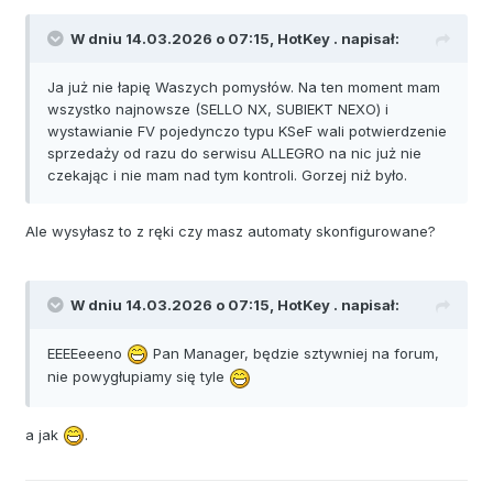
W dniu 14.03.2026 o 07:15,
HotKey .
napisał:
Ja już nie łapię Waszych pomysłów. Na ten moment mam
wszystko najnowsze (SELLO NX, SUBIEKT NEXO) i
wystawianie FV pojedynczo typu KSeF wali potwierdzenie
sprzedaży od razu do serwisu ALLEGRO na nic już nie
czekając i nie mam nad tym kontroli. Gorzej niż było.
Ale wysyłasz to z ręki czy masz automaty skonfigurowane?
W dniu 14.03.2026 o 07:15,
HotKey .
napisał:
EEEEeeeno
Pan Manager, będzie sztywniej na forum,
nie powygłupiamy się tyle
a jak
.