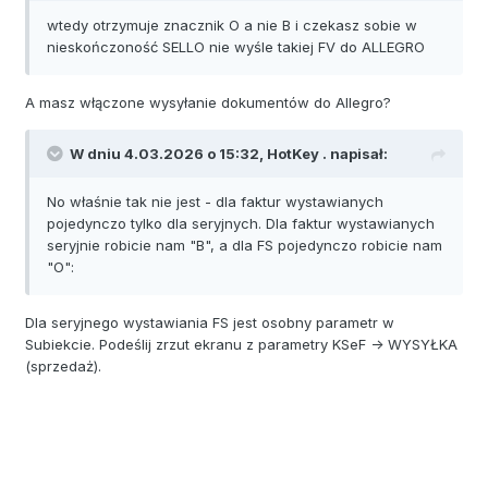
wtedy otrzymuje znacznik O a nie B i czekasz sobie w
nieskończoność SELLO nie wyśle takiej FV do ALLEGRO
A masz włączone wysyłanie dokumentów do Allegro?
W dniu 4.03.2026 o 15:32,
HotKey .
napisał:
No właśnie tak nie jest - dla faktur wystawianych
pojedynczo tylko dla seryjnych. Dla faktur wystawianych
seryjnie robicie nam "B", a dla FS pojedynczo robicie nam
"O":
Dla seryjnego wystawiania FS jest osobny parametr w
Subiekcie. Podeślij zrzut ekranu z parametry KSeF -> WYSYŁKA
(sprzedaż).