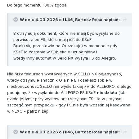
Do tego momentu 100% zgoda.
W dniu 4.03.2026 o 11:46,
Bartosz Rosa
napisał:
B otrzymują dokument, które nie mają być wysyłane do
serwisu, albo FS, które mają iść do KSeF.
B(rak) się przestawia na O(czekuje) w momencie gdy
KSeF id zostanie w Subiekcie uzupełniony i
wtedy inny automat w Sello NX wysyła FS do Allegro.
Nie przy fakturach wystawianych w SELLO NX pojedynczo,
wtedy otrzymuje znacznik O a nie B i czekasz sobie w
nieskończoność SELLO nie wyśle takiej FV do ALLEGRO, dlatego
podajemy, że wysyłanie do ALLEGRO FS KSeF
nie działa
(lub
działa jedynie przy wystawianiu seryjnym FS i to w jedynym
szczególnym przypadku - gdy FS nie była wcześniej kasowana
w NEXO - patrz niżej).
W dniu 4.03.2026 o 11:46,
Bartosz Rosa
napisał: