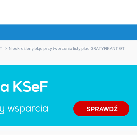
GT
Nieokreślony błąd przy tworzeniu listy płac GRATYFIKANT GT