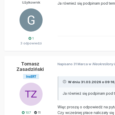
Użytkownik
Ja również się podpinam pod tem
1
3 odpowiedzi
Tomasz
Napisano
31 Marca
w
Nieokreślony 
Zasadziński
W dniu 31.03.2026 o 09:16
Ja również się podpinam pod t
Więc proszę o odpowiedź na pyta
107
11
Czy wcześniej płace naliczały si