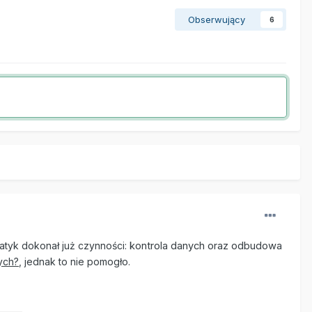
Obserwujący
6
matyk dokonał już
czynności:
kontrola danych oraz odbudowa
ych?
, jednak to nie pomogło.