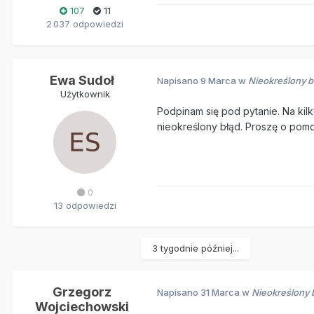
107
11
2 037 odpowiedzi
Ewa Sudoł
Napisano
9 Marca
w
Nieokreślony b
Użytkownik
Podpinam się pod pytanie. Na kil
nieokreślony błąd. Proszę o pom
0
13 odpowiedzi
3 tygodnie później...
Grzegorz
Napisano
31 Marca
w
Nieokreślony 
Wojciechowski