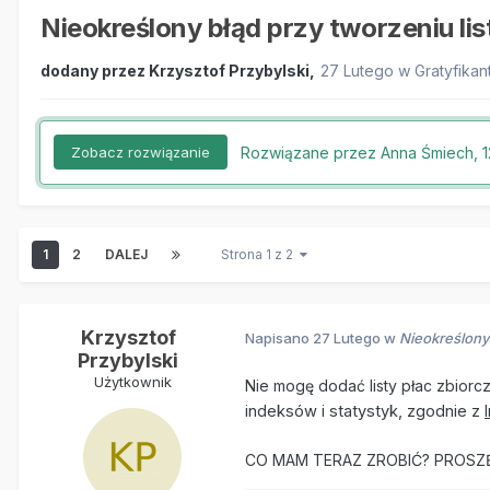
Nieokreślony błąd przy tworzeniu l
dodany przez
Krzysztof Przybylski
,
27 Lutego
w
Gratyfikan
Rozwiązane przez Anna Śmiech,
1
Zobacz rozwiązanie
1
2
DALEJ
Strona 1 z 2
Krzysztof
Napisano
27 Lutego
w
Nieokreślony
Przybylski
Użytkownik
Nie mogę dodać listy płac zbiorcz
indeksów i statystyk, zgodnie z
CO MAM TERAZ ZROBIĆ? PROSZ