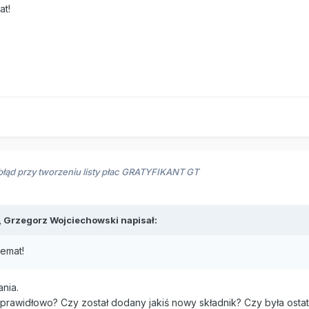
at!
błąd przy tworzeniu listy płac GRATYFIKANT GT
,
Grzegorz Wojciechowski
napisał:
emat!
nia.
ę prawidłowo? Czy został dodany jakiś nowy składnik? Czy była ost