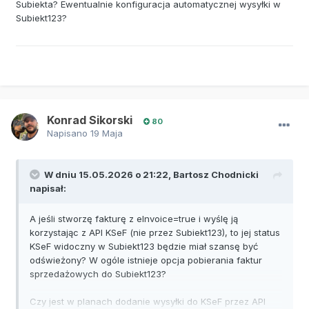
Subiekta? Ewentualnie konfiguracja automatycznej wysyłki w
Subiekt123?
Konrad Sikorski
80
Napisano
19 Maja
W dniu 15.05.2026 o 21:22,
Bartosz Chodnicki
napisał:
A jeśli stworzę fakturę z eInvoice=true i wyślę ją
korzystając z API KSeF (nie przez Subiekt123), to jej status
KSeF widoczny w Subiekt123 będzie miał szansę być
odświeżony? W ogóle istnieje opcja pobierania faktur
sprzedażowych do Subiekt123?
Czy jest w planach dodanie wysyłki do KSeF przez API