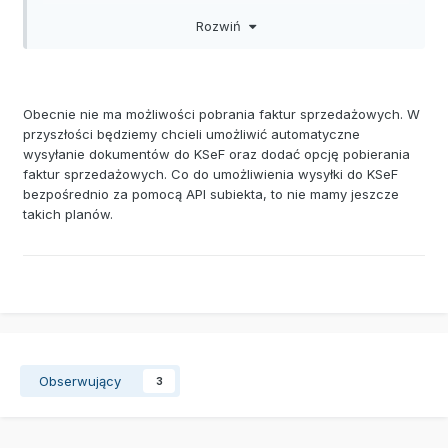
Subiekta? Ewentualnie konfiguracja automatycznej
Rozwiń
wysyłki w Subiekt123?
Obecnie nie ma możliwości pobrania faktur sprzedażowych. W
przyszłości będziemy chcieli umożliwić automatyczne
wysyłanie dokumentów do KSeF oraz dodać opcję pobierania
faktur sprzedażowych. Co do umożliwienia wysyłki do KSeF
bezpośrednio za pomocą API subiekta, to nie mamy jeszcze
takich planów.
Obserwujący
3