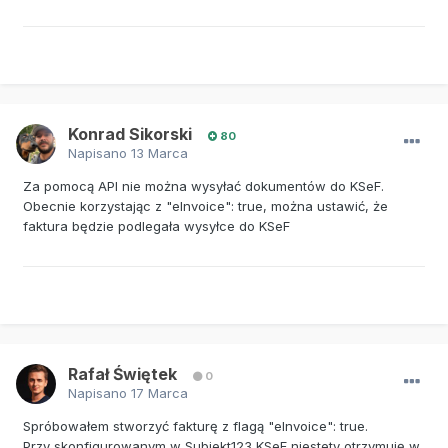
Konrad Sikorski
80
Napisano
13 Marca
Za pomocą API nie można wysyłać dokumentów do KSeF.
Obecnie korzystając z "eInvoice": true, można ustawić, że
faktura będzie podlegała wysyłce do KSeF
Rafał Świętek
0
Napisano
17 Marca
Spróbowałem stworzyć fakturę z flagą "eInvoice": true.
Przy skonfigurowanym w Subiekt123 KSeF niestety otrzymuję w