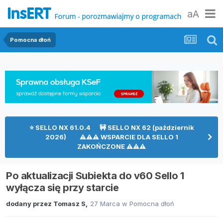
aA
Pomocna dłoń
⭐ SELLO NX 61.0.4 🚧 SELLO NX 62 (październik
2026) ⚠⚠⚠ WSPARCIE DLA SELLO 1
ZAKOŃCZONE ⚠⚠⚠
Po aktualizacji Subiekta do v60 Sello 1
wyłącza się przy starcie
dodany przez
Tomasz S
,
27 Marca
w
Pomocna dłoń