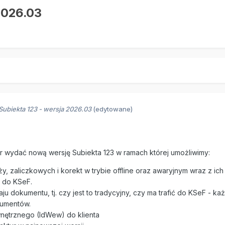
2026.03
ubiekta 123 - wersja 2026.03
(edytowane)
r wydać nową wersję Subiekta 123 w ramach której umożliwimy:
ży, zaliczkowych i korekt w trybie offline oraz awaryjnym wraz z 
ę do KSeF.
u dokumentu, tj. czy jest to tradycyjny, czy ma trafić do KSeF -
kumentów.
nętrznego (IdWew) do klienta