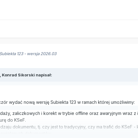
ubiekta 123 - wersja 2026.03
,
Konrad Sikorski
napisał:
czór wydać nową wersję Subiekta 123 w ramach której umożliwimy:
edaży, zaliczkowych i korekt w trybie offline oraz awaryjnym wraz 
turę do KSeF.
zaju dokumentu, tj. czy jest to tradycyjny, czy ma trafić do KSeF
powielanych dokumentów.