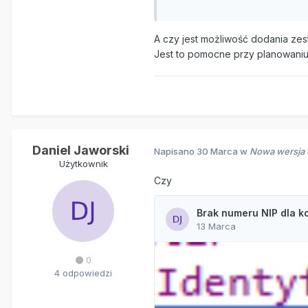
dodanie identyfikatora 
wyświetlanie wizualizacj
pobieranie zamówień z al
A czy jest możliwość dodania zes
automatyczne wysyłanie 
Jest to pomocne przy planowani
Niestety przekształcanie eFZ n
Daniel Jaworski
Napisano
30 Marca
w
Nowa wersja S
Użytkownik
Czy
0
4 odpowiedzi