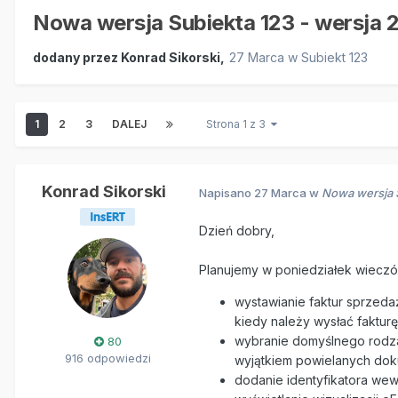
Nowa wersja Subiekta 123 - wersja 
dodany przez
Konrad Sikorski
,
27 Marca
w
Subiekt 123
1
2
3
DALEJ
Strona 1 z 3
Konrad Sikorski
Napisano
27 Marca
w
Nowa wersja S
Dzień dobry,
Planujemy w poniedziałek wieczó
wystawianie faktur sprzeda
kiedy należy wysłać faktur
wybranie domyślnego rodzaj
80
916 odpowiedzi
wyjątkiem powielanych do
dodanie identyfikatora wew