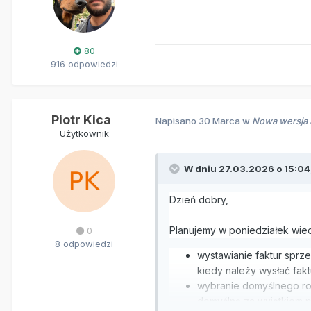
80
916 odpowiedzi
Piotr Kica
Napisano
30 Marca
w
Nowa wersja S
Użytkownik
W dniu 27.03.2026 o 15:04
Dzień dobry,
Planujemy w poniedziałek wie
0
8 odpowiedzi
wystawianie faktur sprz
kiedy należy wysłać fak
wybranie domyślnego rod
domyślną za wyjątkiem 