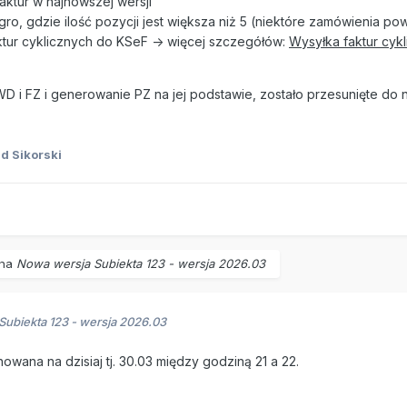
Faktur w najnowszej wersji
ro, gdzie ilość pozycji jest większa niż 5 (niektóre zamówienia po
tur cyklicznych do KSeF -> więcej szczegółów:
Wysyłka faktur cyk
D i FZ i generowanie PZ na jej podstawie, zostało przesunięte do n
d Sikorski
 na
Nowa wersja Subiekta 123 - wersja 2026.03
ubiekta 123 - wersja 2026.03
nowana na dzisiaj tj. 30.03 między godziną 21 a 22.