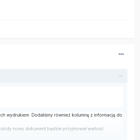
z ich wydrukiem Dodaliśmy również kolumnę z informacją do
 - każdy nowy dokument będzie przyjmował wartość