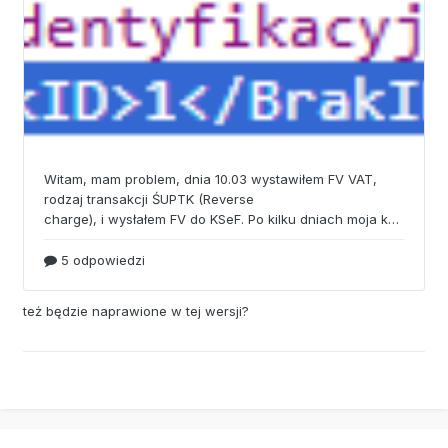
PZ na jej podstawie, zostało przesunięte do następnej
wersji.
też będzie naprawione w tej wersji?