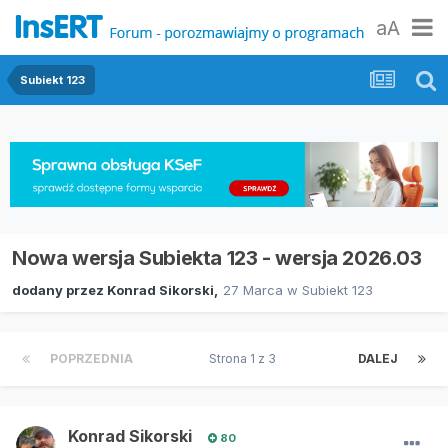
aA
Subiekt 123
Nowa wersja Subiekta 123 - wersja 2026.03
dodany przez
Konrad Sikorski
,
27 Marca
w
Subiekt 123
POPRZEDNIA
Strona 1 z 3
DALEJ
Konrad Sikorski
80