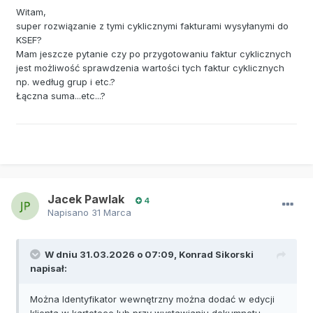
Witam,
super rozwiązanie z tymi cyklicznymi fakturami wysyłanymi do
KSEF?
Mam jeszcze pytanie czy po przygotowaniu faktur cyklicznych
jest możliwość sprawdzenia wartości tych faktur cyklicznych
np. według grup i etc.?
Łączna suma...etc...?
Jacek Pawlak
4
Napisano
31 Marca
W dniu 31.03.2026 o 07:09,
Konrad Sikorski
napisał:
Można Identyfikator wewnętrzny można dodać w edycji
klienta w kartotece lub przy wystawianiu dokumnetu.