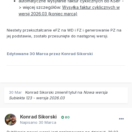
automatyczne wysyłanie faktur cyklicznych do KSeF -
> więcej szczegółów:
Wysyłka faktur cyklicznych w
wersji 2026.03 (koniec marca)
Niestety przekształcanie eFZ na WD i FZ i generowanie PZ na
jej podstawie, zostało przesunięte do następnej wersji.
Edytowane
30 Marca
przez Konrad Sikorski
30 Mar
Konrad Sikorski
zmienił tytuł na
Nowa wersja
Subiekta 123 - wersja 2026.03
Konrad Sikorski
80
Napisano
30 Marca
Publikacja nowej wersji jest zaplanowana na dzisiaj tj. 30.03