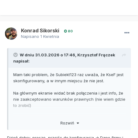
Konrad Sikorski
80
Napisano
1 Kwietnia
W dniu 31.03.2026 o 17:46,
Krzysztof Frączek
napisał:
Mam taki problem, że Subiekt123 raz uważa, że KseF jest
skonfigurowany, a w innym miejscu że nie jest.
Na głównym ekranie widać brak połączenia i jest info, że
nie zaakceptowano warunków prawnych (nie wiem gdzie
to zrobić)
Wchodzę w ustawienia i tam już widać, że jest ok.
Rozwiń
Więc jest ok czy nie jest?
Dzień dobry, proszę przejśc do konfiguracja -> Dane firmy i