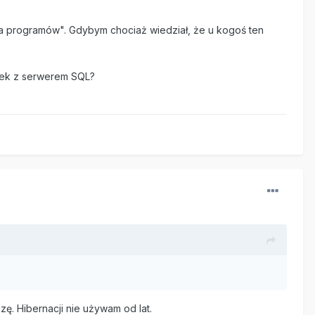
ona programów". Gdybym chociaż wiedział, że u kogoś ten
ązek z serwerem SQL?
zę. Hibernacji nie używam od lat.