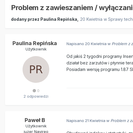
Problem z zawieszaniem / wyłączan
dodany przez
Paulina Repińska
,
20 Kwietnia
w
Sprawy tech
Paulina Repińska
Napisano
20 Kwietnia
w
Problem z 
Użytkownik
Od jakiś 2 tygodni programy Inser
działał bez zarzutów i płynnie te
Posiadam wersję programu 1.87 SP
0
2 odpowiedzi
Paweł B
Napisano
21 Kwietnia
w
Problem z z
Użytkownik
juzer Navireo