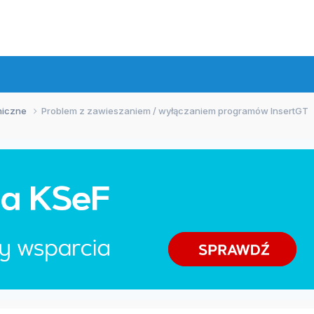
niczne
Problem z zawieszaniem / wyłączaniem programów InsertGT