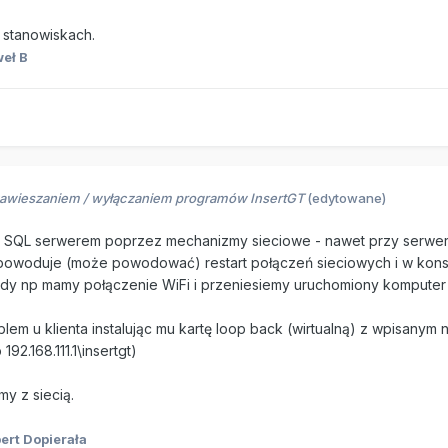
 stanowiskach.
eł B
zawieszaniem / wyłączaniem programów InsertGT
(edytowane)
 z SQL serwerem poprzez mechanizmy sieciowe - nawet przy serwe
i) powoduje (może powodować) restart połączeń sieciowych i w kon
gdy np mamy połączenie WiFi i przeniesiemy uruchomiony komputer
m u klienta instalując mu kartę loop back (wirtualną) z wpisanym na
92.168.111.1\insertgt)
y z siecią.
ert Dopierała