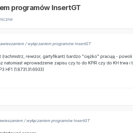
iem programów InsertGT
niczne
zawieszaniem / wyłączaniem programów InsertGT
t (rachmistrz, rewizor, gartyfikant) bardzo "ciężko" pracują - powol
raz natomiast wprowadzenie zapisu czy to do KPIR czy do KH trwa i t
3 HF1 (1.8731.31.6933)
awieszaniem / wyłączaniem programów InsertGT