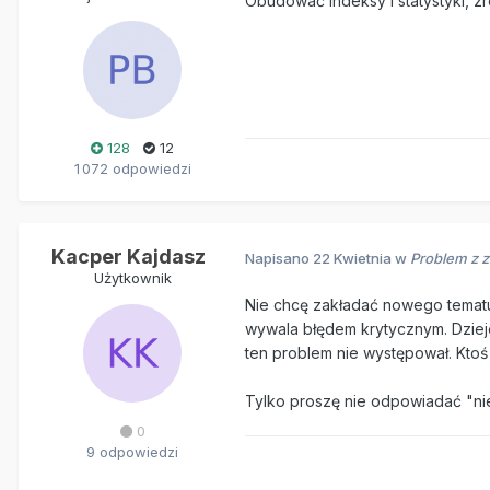
Obudować indeksy i statystyki, zr
128
12
1 072 odpowiedzi
Kacper Kajdasz
Napisano
22 Kwietnia
w
Problem z 
Użytkownik
Nie chcę zakładać nowego tematu
wywala błędem krytycznym. Dzieje
ten problem nie występował. Ktoś
Tylko proszę nie odpowiadać "nie
0
9 odpowiedzi