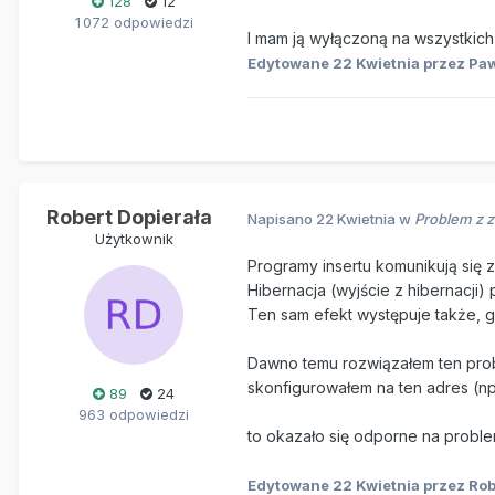
128
12
1 072 odpowiedzi
I mam ją wyłączoną na wszystkich
Edytowane
22 Kwietnia
przez Paw
Robert Dopierała
Napisano
22 Kwietnia
w
Problem z 
Użytkownik
Programy insertu komunikują się
Hibernacja (wyjście z hibernacj
Ten sam efekt występuje także, 
Dawno temu rozwiązałem ten proble
skonfigurowałem na ten adres (np 1
89
24
963 odpowiedzi
to okazało się odporne na problem
Edytowane
22 Kwietnia
przez Rob