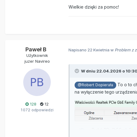
Wielkie dzięki za pomoc!
Paweł B
Napisano
22 Kwietnia
w
Problem z 
Użytkownik
juzer Navireo
W dniu 22.04.2026 o 10:3
To o to c
@Robert Dopierała
na wyłączenie tego urządzenia
128
12
1 072 odpowiedzi