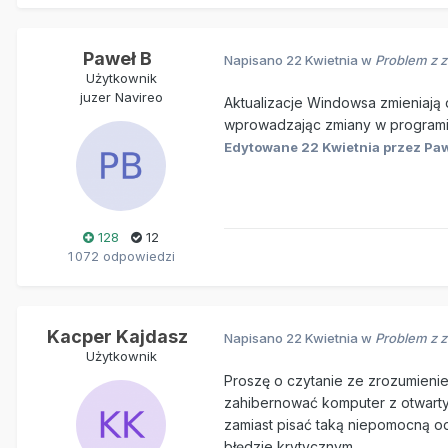
Paweł B
Napisano
22 Kwietnia
w
Problem z 
Użytkownik
juzer Navireo
Aktualizacje Windowsa zmieniają 
wprowadzając zmiany w programie.
Edytowane
22 Kwietnia
przez Paw
128
12
1 072 odpowiedzi
Kacper Kajdasz
Napisano
22 Kwietnia
w
Problem z 
Użytkownik
Proszę o czytanie ze zrozumieniem
zahibernować komputer z otwarty
zamiast pisać taką niepomocną o
błędzie krytycznym.