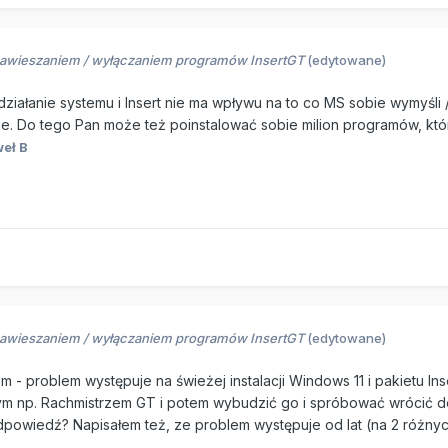
zawieszaniem / wyłączaniem programów InsertGT
(edytowane)
działanie systemu i Insert nie ma wpływu na to co MS sobie wymyśli
 Do tego Pan może też poinstalować sobie milion programów, które
eł B
zawieszaniem / wyłączaniem programów InsertGT
(edytowane)
 - problem występuje na świeżej instalacji Windows 11 i pakietu In
m np. Rachmistrzem GT i potem wybudzić go i spróbować wrócić d
dpowiedź? Napisałem też, ze problem występuje od lat (na 2 różny