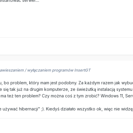
estartować serwer....
zawieszaniem / wyłączaniem programów InsertGT
, bo problem, który mam jest podobny. Za każdym razem jak wybud
 się tak już na drugim komputerze, ze świeżutką instalacją systemu
 ma też ten problem? Czy można coś z tym zrobić? Windows 11, Ser
 używać hibernacji" ;). Kiedyś działało wszystko ok, więc nie wid