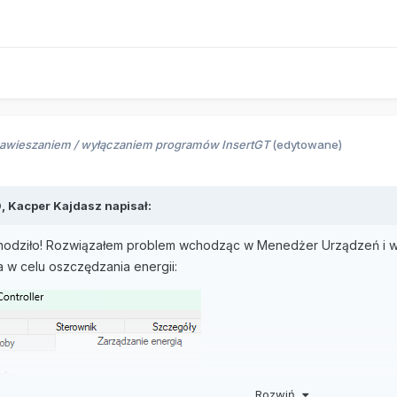
zawieszaniem / wyłączaniem programów InsertGT
(edytowane)
0,
Kacper Kajdasz
napisał:
hodziło! Rozwiązałem problem wchodząc w Menedżer Urządzeń i wy
 w celu oszczędzania energii:
Rozwiń