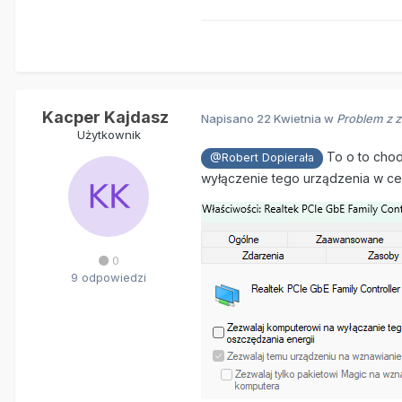
Kacper Kajdasz
Napisano
22 Kwietnia
w
Problem z 
Użytkownik
To o to chod
@Robert Dopierała
wyłączenie tego urządzenia w ce
0
9 odpowiedzi