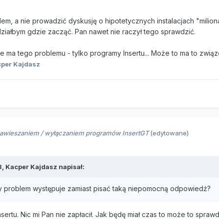
lem, a nie prowadzić dyskusję o hipotetycznych instalacjach "mili
działbym gdzie zacząć. Pan nawet nie raczył tego sprawdzić.
e ma tego problemu - tylko programy Insertu... Może to ma to zwi
per Kajdasz
zawieszaniem / wyłączaniem programów InsertGT
(edytowane)
3,
Kacper Kajdasz
napisał:
y problem występuje zamiast pisać taką niepomocną odpowiedź?
sertu. Nic mi Pan nie zapłacił. Jak będę miał czas to może to sprawd