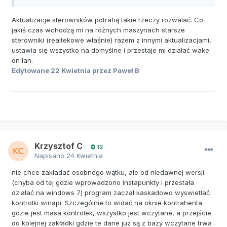
Aktualizacje sterowników potrafią takie rzeczy rozwalać. Co
jakiś czas wchodzą mi na różnych maszynach starsze
sterowniki (realtekowe właśnie) razem z innymi aktualizacjami,
ustawia się wszystko na domyślne i przestaje mi działać wake
on lan.
Wielkie dzięki za pomoc!
Edytowane
22 Kwietnia
przez Paweł B
Krzysztof C
12
Napisano
24 Kwietnia
nie chce zakładać osobnego wątku, ale od niedawnej wersji
(chyba od tej gdzie wprowadzono instapunkty i przestała
działać na windows 7) program zaczał kaskadowo wyswietlać
kontrolki winapi. Szczególnie to widać na oknie kontrahenta
gdzie jest masa kontrolek, wszystko jest wczytane, a przejście
do kolejnej zakładki gdzie te dane juz są z bazy wczytane trwa