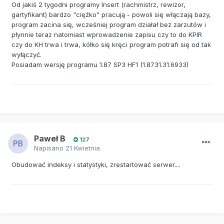
Od jakiś 2 tygodni programy Insert (rachmistrz, rewizor,
gartyfikant) bardzo "ciężko" pracują - powoli się włączają bazy,
program zacina się, wcześniej program działał bez zarzutów i
płynnie teraz natomiast wprowadzenie zapisu czy to do KPIR
czy do KH trwa i trwa, kółko się kręci program potrafi się od tak
wyłączyć.
Posiadam wersję programu 1.87 SP3 HF1 (1.8731.31.6933)
Paweł B
127
Napisano
21 Kwietnia
Obudować indeksy i statystyki, zrestartować serwer....