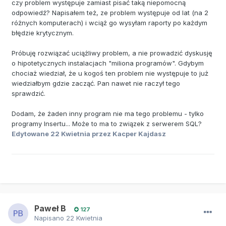
czy problem występuje zamiast pisać taką niepomocną
odpowiedź? Napisałem też, ze problem występuje od lat (na 2
różnych komputerach) i wciąż go wysyłam raporty po każdym
błędzie krytycznym.
Próbuję rozwiązać uciążliwy problem, a nie prowadzić dyskusję
o hipotetycznych instalacjach "miliona programów". Gdybym
chociaż wiedział, że u kogoś ten problem nie występuje to już
wiedziałbym gdzie zacząć. Pan nawet nie raczył tego
sprawdzić.
Dodam, że żaden inny program nie ma tego problemu - tylko
programy Insertu... Może to ma to związek z serwerem SQL?
Edytowane
22 Kwietnia
przez Kacper Kajdasz
Paweł B
127
Napisano
22 Kwietnia