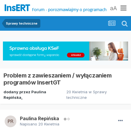
aA
Sprawy techniczne
Problem z zawieszaniem / wyłączaniem
programów InsertGT
dodany przez
Paulina
20 Kwietnia
w
Sprawy
Repińska
,
techniczne
Paulina Repińska
0
Napisano
20 Kwietnia