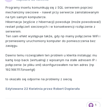
Programy insertu komunikują się z SQL serwerem poprzez
mechanizmy sieciowe - nawet przy serwerze zainstalowanym
na tym samym komputerze.
Hibernacja (wyjście z hibernacji) powoduje (może powodować)
restart połączeń sieciowych i w konsekwencji rozłączenie z
serwerem.
Ten sam efekt występuje także, gdy np mamy połączenie WiFi i
przeniesiemy uruchomiony komputer do pomieszczenia bez
zasięgu.
Dawno temu rozwiązałem ten problem u klienta instalując mu
kartę loop back (wirtualną) z wpisanym na stałe adresem IP i
połączenie (w pliku xml) skonfigurowałem na ten adres (np
192.168.111.1\insertgt)
to okazało się odporne na problemy z siecią.
Edytowane
22 Kwietnia
przez Robert Dopierała
1