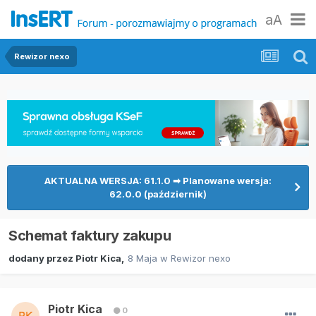
aA
Rewizor nexo
AKTUALNA WERSJA: 61.1.0 ➡ Planowane wersja:
62.0.0 (październik)
Schemat faktury zakupu
dodany przez
Piotr Kica
,
8 Maja
w
Rewizor nexo
Piotr Kica
0