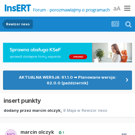
aA
Rewizor nexo
AKTUALNA WERSJA: 61.1.0 ➡ Planowane wersja:
62.0.0 (październik)
insert punkty
dodany przez
marcin olczyk
,
8 Maja
w
Rewizor nexo
marcin olczyk
1