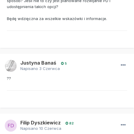
sposób? Jeśli nie to czy jest planowane rozwijanie PD i
udostępnienia takich opcji?
Będę wdzięczna za wszelkie wskazówki i informacje.
Justyna Banaś
5
Napisano
3 Czerwca
??
Filip Dyszkiewicz
82
Napisano
10 Czerwca