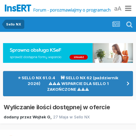
aA
Sello NX
⭐ SELLO NX 61.0.4 🚧 SELLO NX 62 (październik
2026) ⚠⚠⚠ WSPARCIE DLA SELLO 1
ZAKOŃCZONE ⚠⚠⚠
Wyliczanie ilości dostępnej w ofercie
dodany przez
Wojtek G
,
27 Maja
w
Sello NX