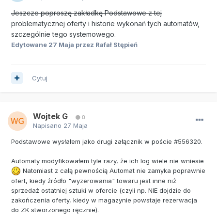
Jeszcze poproszę zakładkę Podstawowe z tej
problematycznej oferty
i historie wykonań tych automatów,
szczególnie tego systemowego.
Edytowane
27 Maja
przez Rafał Stępień
Cytuj
Wojtek G
0
Napisano
27 Maja
Podstawowe wysłałem jako drugi załącznik w poście #556320.
Automaty modyfikowałem tyle razy, że ich log wiele nie wniesie
Natomiast z całą pewnością Automat nie zamyka poprawnie
ofert, kiedy źródło "wyzerowania" towaru jest inne niż
sprzedaż ostatniej sztuki w ofercie (czyli np. NIE dojdzie do
zakończenia oferty, kiedy w magazynie powstaje rezerwacja
do ZK stworzonego ręcznie).