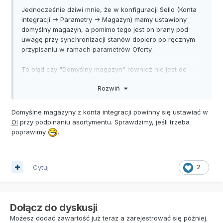
Jednocześnie dziwi mnie, że w konfiguracji Sello (Konta
integracji -> Parametry -> Magazyn) mamy ustawiony
domyślny magazyn, a pomimo tego jest on brany pod
uwagę przy synchronizacji stanów dopiero po ręcznym
przypisaniu w ramach parametrów Oferty.
To błąd czy "Domyślny magazyn" również nie jest do
końca tym, co ma w nazwie?
Rozwiń
Domyślne magazyny z konta integracji powinny się ustawiać w
OI
przy podpinaniu asortymentu. Sprawdzimy, jeśli trzeba
poprawimy
.
Cytuj
2
Dołącz do dyskusji
Możesz dodać zawartość już teraz a zarejestrować się później.