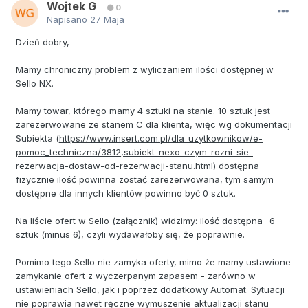
Wojtek G
0
Napisano
27 Maja
Dzień dobry,
Mamy chroniczny problem z wyliczaniem ilości dostępnej w
Sello NX.
Mamy towar, którego mamy 4 sztuki na stanie. 10 sztuk jest
zarezerwowane ze stanem C dla klienta, więc wg dokumentacji
Subiekta (
https://www.insert.com.pl/dla_uzytkownikow/e-
pomoc_techniczna/3812,subiekt-nexo-czym-rozni-sie-
rezerwacja-dostaw-od-rezerwacji-stanu.html)
dostępna
fizycznie ilość powinna zostać zarezerwowana, tym samym
dostępne dla innych klientów powinno być 0 sztuk.
Na liście ofert w Sello (załącznik) widzimy: ilość dostępna -6
sztuk (minus 6), czyli wydawałoby się, że poprawnie.
Pomimo tego Sello nie zamyka oferty, mimo że mamy ustawione
zamykanie ofert z wyczerpanym zapasem - zarówno w
ustawieniach Sello, jak i poprzez dodatkowy Automat. Sytuacji
nie poprawia nawet ręczne wymuszenie aktualizacji stanu