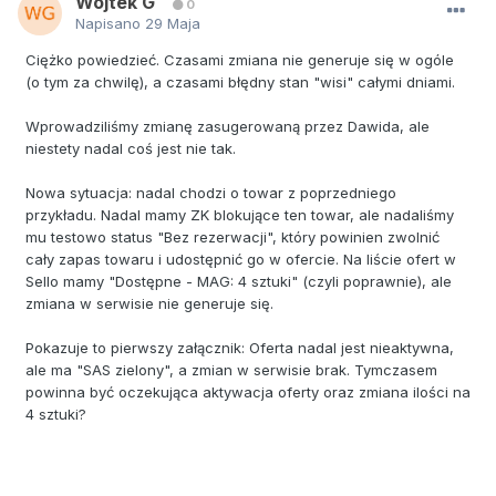
Wojtek G
0
Napisano
29 Maja
Ciężko powiedzieć. Czasami zmiana nie generuje się w ogóle
(o tym za chwilę), a czasami błędny stan "wisi" całymi dniami.
Wprowadziliśmy zmianę zasugerowaną przez Dawida, ale
niestety nadal coś jest nie tak.
Nowa sytuacja: nadal chodzi o towar z poprzedniego
przykładu. Nadal mamy ZK blokujące ten towar, ale nadaliśmy
mu testowo status "Bez rezerwacji", który powinien zwolnić
cały zapas towaru i udostępnić go w ofercie. Na liście ofert w
Sello mamy "Dostępne - MAG: 4 sztuki" (czyli poprawnie), ale
zmiana w serwisie nie generuje się.
Pokazuje to pierwszy załącznik: Oferta nadal jest nieaktywna,
ale ma "SAS zielony", a zmian w serwisie brak. Tymczasem
powinna być oczekująca aktywacja oferty oraz zmiana ilości na
4 sztuki?