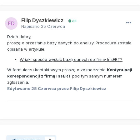
Filip Dyszkiewicz
81
Napisano
25 Czerwca
Dzień dobry,
proszę o przesłanie bazy danych do analizy. Procedura została
opisana w artykule:
W jaki sposób wysłać bazę danych do firmy InsERT?
W formularzu kontaktowym proszę o zaznaczenie
Kontynuacji
korespondencji z firmą InsERT
pod tym samym numerem
zgłoszenia.
Edytowane
25 Czerwca
przez Filip Dyszkiewicz