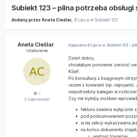
Subiekt 123 – pilna potrzeba obsłu
dodany przez
Aneta Cieślar
,
8 Lipca
w
Subiekt 123
Aneta Cieślar
Napisano
8 Lipca
w
Subiekt 123 – p
Użytkownik
Dzień dobry,
chciałabym ponownie zwrócić uwa
KSeF.
Po konsultacji z księgowym otrz
razem z towarami (np. napojami).
niepotrzebny bałagan w rozliczen
0
Czy nie byłoby możliwe wprowadz
2 odpowiedzi
faktura zawiera wyłącznie
pod podsumowaniem pozycji
w tej sekcji wykazywana jes
na końcu dokumentu znajdu
wartość towarów,