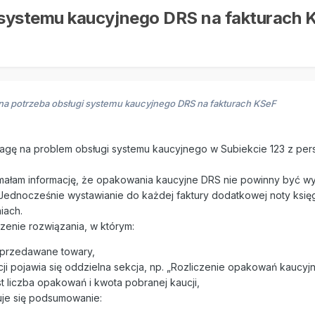
gi systemu kaucyjnego DRS na fakturach 
ilna potrzeba obsługi systemu kaucyjnego DRS na fakturach KSeF
gę na problem obsługi systemu kaucyjnego w Subiekcie 123 z per
ymałam informację, że opakowania kaucyjne DRS nie powinny być 
 Jednocześnie wystawianie do każdej faktury dodatkowej noty księ
iach.
enie rozwiązania, w którym:
 sprzedawane towary,
 pojawia się oddzielna sekcja, np. „Rozliczenie opakowań kaucyjn
t liczba opakowań i kwota pobranej kaucji,
je się podsumowanie: