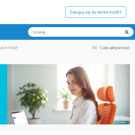
Zaloguj się do Konta InsERT
urach KSeF
Cała aktywność