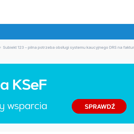
Subiekt 123 – pilna potrzeba obsługi systemu kaucyjnego DRS na fakt