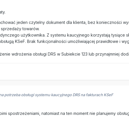
ty.
achować jeden czytelny dokument dla klienta, bez konieczności 
od sprzedaży towarów.
jedynczego użytkownika. Z systemu kaucyjnego korzystają tysiące 
obsługą KSeF. Brak funkcjonalności umożliwiającej prawidłowe i wyg
nie wdrożenia obsługi DRS w Subiekcie 123 lub przynajmniej dodan
ilna potrzeba obsługi systemu kaucyjnego DRS na fakturach KSeF
oimi spostrzeżeniami, natomiast na ten moment nie planujemy obsłu