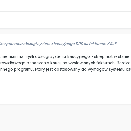
pilna potrzeba obsługi systemu kaucyjnego DRS na fakturach KSeF
 nie mam na myśli obsługi systemu kaucyjnego - sklep jest w stani
prawidłowego oznaczenia kaucji na wystawianych fakturach. Bardzo
z innego programu, który jest dostosowany do wymogów systemu k