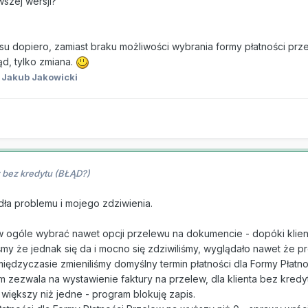
szej wersji?
su dopiero, zamiast braku możliwości wybrania formy płatności prz
ąd, tylko zmiana.
 Jakub Jakowicki
 bez kredytu (BŁĄD?)
ła problemu i mojego zdziwienia.
 ogóle wybrać nawet opcji przelewu na dokumencie - dopóki klient 
my że jednak się da i mocno się zdziwiliśmy, wyglądało nawet że 
iędzyczasie zmieniliśmy domyślny termin płatności dla Formy Płatno
 zezwala na wystawienie faktury na przelew, dla klienta bez kredyt
 większy niż jedne - program blokuję zapis.