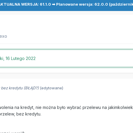
KTUALNA WERSJA: 61.1.0 ➡ Planowane wersja: 62.0.0 (październi
nexo
ki,
16 Lutego 2022
 bez kredytu (BŁĄD?)
(edytowane)
zezwolenia na kredyt, nie można było wybrać przelewu na jakimkolwi
rzelew, bez kredytu.