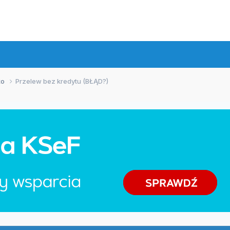
xo
Przelew bez kredytu (BŁĄD?)