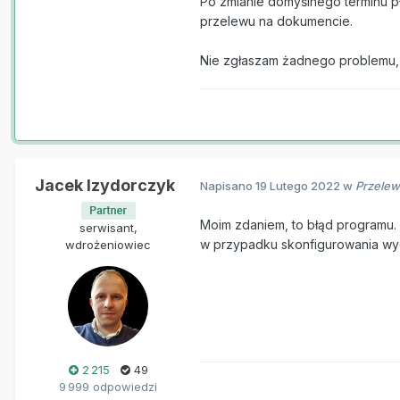
Po zmianie domyślnego terminu pł
przelewu na dokumencie.
Nie zgłaszam żadnego problemu, 
Jacek Izydorczyk
Napisano
19 Lutego 2022
w
Przelew
Moim zdaniem, to błąd programu. 
serwisant,
w przypadku skonfigurowania wy
wdrożeniowiec
2 215
49
9 999 odpowiedzi