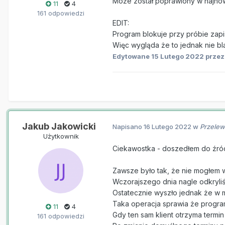
Może został poprawiony w najnow
11
4
161 odpowiedzi
EDIT:
Program blokuje przy próbie zapi
Więc wygląda że to jednak nie bl
Edytowane
15 Lutego 2022
przez
Jakub Jakowicki
Napisano
16 Lutego 2022
w
Przelew
Użytkownik
Ciekawostka - doszedłem do źród
Zawsze było tak, że nie mogłem w
Wczorajszego dnia nagle odkryliś
Ostatecznie wyszło jednak że w m
Taka operacja sprawia że program
11
4
Gdy ten sam klient otrzyma termin
161 odpowiedzi