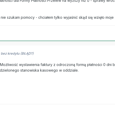
atności dla Formy Płatności Przelew na wyższy niż 0 - sprawy wróci
nie szukam pomocy - chciałem tylko wyjaśnić skąd się wzięło moje
 bez kredytu (BŁĄD?)
Możliwość wystawienia faktury z odroczoną formą płatności 0 dni 
dzielonego stanowiska kasowego w oddziale.