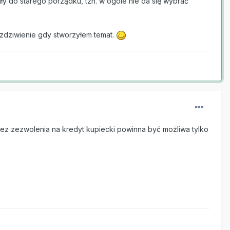
ły do starego porządku, tzn. w ogóle nie da się wybrać
 zdziwienie gdy stworzyłem temat.
bez zezwolenia na kredyt kupiecki powinna być możliwa tylko