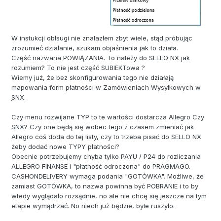
W instukcji obłsugi nie znalazłem zbyt wiele, stąd próbując
zrozumieć działanie, szukam objaśnienia jak to działa.
Część nazwana POWIĄZANIA. To należy do SELLO NX jak
rozumiem? To nie jest część SUBIEKTowa ?
Wiemy już, że bez skonfigurowania tego nie działają
mapowania form płatności w Zamówieniach Wysyłkowych w
SNX
.
Czy menu rozwijane TYP to te wartości dostarcza Allegro Czy
SNX
? Czy one będą się wobec tego z czasem zmieniać jak
Allegro coś doda do tej listy, czy to trzeba pisać do SELLO NX
żeby dodać nowe TYPY płatności?
Obecnie potrzebujemy chyba tylko PAYU / P24 do rozliczania
ALLEGRO FINANSE i "płatność odroczona" do PRAGMAGO.
CASHONDELIVERY wymaga podania "GOTÓWKA". Możliwe, że
zamiast GOTÓWKA, to nazwa powinna być POBRANIE i to by
wtedy wyglądało rozsądnie, no ale nie chcę się jeszcze na tym
etapie wymądrzać. No niech już będzie, byle ruszyło.