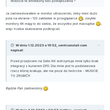
Widzicie te emotikony bez powiększania ?
Ja zainwestowałem w monitor ultraszeroki, żeby mieć dużo
pola na ekranie i 120 zakładek w przeglądarce
, zwykłe
monitory 4K mają to do siebie, że wszystko jest maciupkie
,
więc trzeba skalowanie podkręcać.
W dniu 1.12.2023 o 19:52,
centrumstali com
napisał:
Przed przejściem na Sello NX wstrzymuje mnie tylko brak
integracji z kurierem DPD. Dla mnie jest to podstawowa
rzecz której brakuje, ale nie pisze do twórców - MUSICIE
TO ZROBIĆ!!!
Będzie Pan zadowolony
.
W dniu 3.12.2023 o 03:07,
HotKey .
napisał: