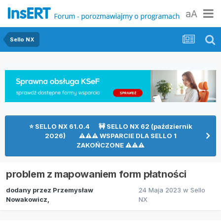
aA
Sello NX
⭐ SELLO NX 61.0.4 🚧 SELLO NX 62 (październik
2026) ⚠⚠⚠ WSPARCIE DLA SELLO 1
ZAKOŃCZONE ⚠⚠⚠
problem z mapowaniem form płatności
dodany przez
Przemysław
24 Maja 2023
w
Sello
Nowakowicz
,
NX