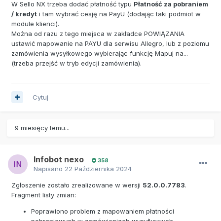
W Sello NX trzeba dodać płatność typu
Płatność za pobraniem
/ kredyt
i tam wybrać cesję na PayU (dodając taki podmiot w
module klienci).
Można od razu z tego miejsca w zakładce POWIĄZANIA
ustawić mapowanie na PAYU dla serwisu Allegro, lub z poziomu
zamówienia wysyłkowego wybierając funkcję Mapuj na...
(trzeba przejść w tryb edycji zamówienia).
Cytuj
9 miesięcy temu...
Infobot nexo
358
Napisano
22 Października 2024
Zgłoszenie zostało zrealizowane w wersji
52.0.0.7783
.
Fragment listy zmian:
Poprawiono problem z mapowaniem płatności
pobraniowych w zamówieniach wysyłkowych.