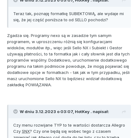
Teraz tak, poznaję formatkę SUBIEKTOWĄ, ale wydaje mi
się, że jej część poniższa to od SELLO pochodzi?
Zgadza się. Programy nexo są w zasadzie tym samym
programem, w uproszczeniu różnią się konfiguracjami
widoków, modułów itp., więc jeśli Sello NX i Subiekt i Gestor
używają płatności, to ta formatka jak i cały słownik jest dla tych
programów wspólny. Dodatkowo, uruchomienie dodatkowego
programu na takim podmiocie powoduje, że mogą pojawiać się
dodatkowe opcje w formatkach - tak jak w tym przypadku, jeśli
masz uruchomione Sello NX to będziesz widział dodatkową
zakładkę POWIĄZANIA.
W dniu 3.12.2023 o 03:07,
HotKey .
napisał:
Czy menu rozwijane TYP to te wartości dostarcza Allegro
Czy
SNX
? Czy one będą się wobec tego z czasem
zmieniać jak Allegro coś doda do tej listy, czy to trzeba