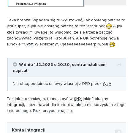
Taka branża. Wpadam się tu wyluzować, jak dostanę patcha to
jest super, a jak nie dostanę patcha to też jest super
A jak
ktoś zwraci mi uwagę, to wiadomo, że się trzeba zacząć
zachowywać. Piszę to ja: Król Julian. Ale OK potrenuję nową
funckję "Cytat Wielokrotny". Cjeeeeeeeeeeeerpliwosti
W dniu 1.12.2023 o 20:30,
centrumstali com
napisał:
Nie chcę podpinać umowy własnej z DPD przez
WzA
Tak jak zrozumiałęm, to mają być w
SNX
jakieś pluginy
integracji, może nawet dla kurierów, ale ja nie korzystam z tego
i nie pomogę. Pisz, przypominaj się: