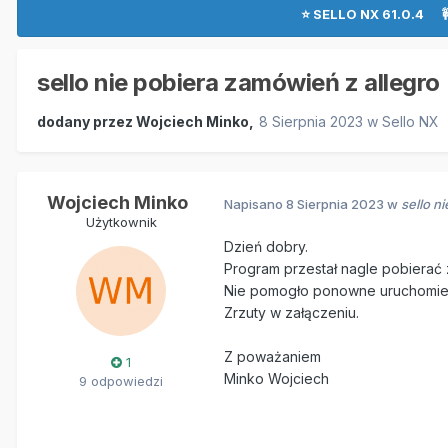
⭐ SELLO NX 61.0.4 
sello nie pobiera zamówień z allegro
dodany przez
Wojciech Minko
,
8 Sierpnia 2023
w
Sello NX
Wojciech Minko
Napisano
8 Sierpnia 2023
w
sello n
Użytkownik
Dzień dobry.
Program przestał nagle pobierać z
Nie pomogło ponowne uruchomie
Zrzuty w załączeniu.
Z poważaniem
1
Minko Wojciech
9 odpowiedzi