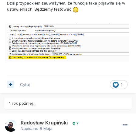
pewnych warunków.
Dziś przypadkiem zauważyłem, że funkcja taka pojawiła się w
ustawieniach. Będziemy testować
Cytuj
1
1 rok później...
Radosław Krupiński
7
Napisano
8 Maja