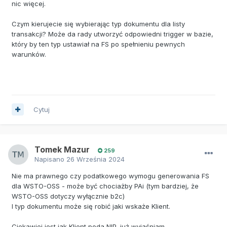
nic więcej.
Czym kierujecie się wybierając typ dokumentu dla listy
transakcji? Może da rady utworzyć odpowiedni trigger w bazie,
który by ten typ ustawiał na FS po spełnieniu pewnych
warunków.
Cytuj
Tomek Mazur
259
Napisano
26 Września 2024
Nie ma prawnego czy podatkowego wymogu generowania FS
dla WSTO-OSS - może być chociażby PAi (tym bardziej, że
WSTO-OSS dotyczy wyłącznie b2c)
I typ dokumentu może się robić jaki wskaże Klient.
Ciekawiej jest jak Klient poda NIP, już wyjaśniam.