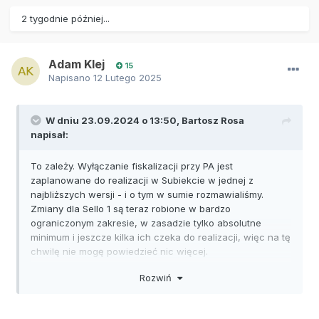
2 tygodnie później...
Adam Klej
15
Napisano
12 Lutego 2025
W dniu 23.09.2024 o 13:50,
Bartosz Rosa
napisał:
To zależy. Wyłączanie fiskalizacji przy PA jest
zaplanowane do realizacji w Subiekcie w jednej z
najbliższych wersji - i o tym w sumie rozmawialiśmy.
Zmiany dla Sello 1 są teraz robione w bardzo
ograniczonym zakresie, w zasadzie tylko absolutne
minimum i jeszcze kilka ich czeka do realizacji, więc na tę
chwilę nie mogę powiedzieć nic więcej.
Rozwiń
Czym kierujecie się wybierając typ dokumentu dla listy
transakcji? Może da rady utworzyć odpowiedni trigger w
bazie, który by ten typ ustawiał na FS po spełnieniu