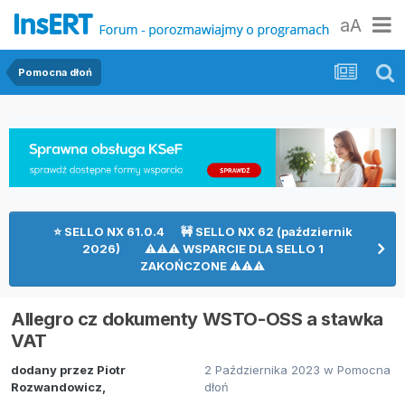
aA
Pomocna dłoń
⭐ SELLO NX 61.0.4 🚧 SELLO NX 62 (październik
2026) ⚠⚠⚠ WSPARCIE DLA SELLO 1
ZAKOŃCZONE ⚠⚠⚠
Allegro cz dokumenty WSTO-OSS a stawka
VAT
dodany przez
Piotr
2 Października 2023
w
Pomocna
Rozwandowicz
,
dłoń