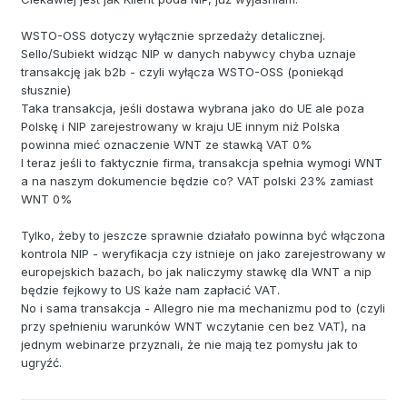
WSTO-OSS dotyczy wyłącznie sprzedaży detalicznej.
Sello/Subiekt widząc NIP w danych nabywcy chyba uznaje
transakcję jak b2b - czyli wyłącza WSTO-OSS (poniekąd
słusznie)
Taka transakcja, jeśli dostawa wybrana jako do UE ale poza
Polskę i NIP zarejestrowany w kraju UE innym niż Polska
powinna mieć oznaczenie WNT ze stawką VAT 0%
I teraz jeśli to faktycznie firma, transakcja spełnia wymogi WNT
a na naszym dokumencie będzie co? VAT polski 23% zamiast
WNT 0%
Tylko, żeby to jeszcze sprawnie działało powinna być włączona
kontrola NIP - weryfikacja czy istnieje on jako zarejestrowany w
europejskich bazach, bo jak naliczymy stawkę dla WNT a nip
będzie fejkowy to US każe nam zapłacić VAT.
No i sama transakcja - Allegro nie ma mechanizmu pod to (czyli
przy spełnieniu warunków WNT wczytanie cen bez VAT), na
jednym webinarze przyznali, że nie mają tez pomysłu jak to
ugryźć.