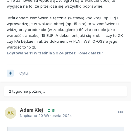
O ile zamówienia wpadają z Allegro i są w walucie obcej to
wygląda na to, że przelicza się wszystko poprawnie.
Jeśli dodam zamówienie ręcznie (wstawię kod kraju np. FR) i
wprowadzę je w walucie obcej (np. 15 ojro) to w zamówieniu
widzę przy produkcie (w zaokrągleniu) 60 zł a na dole jako
wartość transakcji 15 EUR. A dokument jaki się zrobi - czy to ZK
czy PAi będzie miał, że dokument w PLN i WSTO-OSS a jego
wartość to 15 zł.
Edytowane
11 Września 2024
przez Tomek Mazur
Cytuj
2 tygodnie później...
Adam Klej
15
Napisano
20 Września 2024