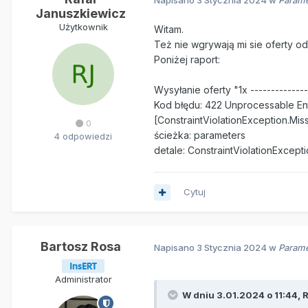
Januszkiewicz
Użytkownik
Witam.
Też nie wgrywają mi sie oferty od 
Poniżej raport:
Wysyłanie oferty "1x -------------
Kod błędu: 422 Unprocessable Ent
[ConstraintViolationException.Mi
0
ścieżka: parameters
4 odpowiedzi
detale: ConstraintViolationExcep
Cytuj
Bartosz Rosa
Napisano
3 Stycznia 2024
w
Parame
Administrator
W dniu 3.01.2024 o 11:44,
R