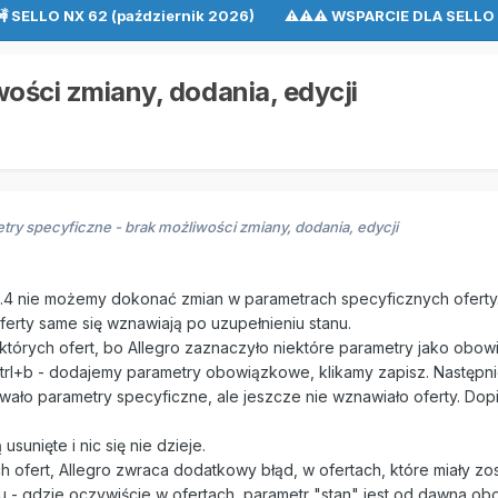
🚧 SELLO NX 62 (październik 2026) ⚠⚠⚠ WSPARCIE DLA SEL
ości zmiany, dodania, edycji
try specyficzne - brak możliwości zmiany, dodania, edycji
1.43.4 nie możemy dokonać zmian w parametrach specyficznych oferty
erty same się wznawiają po uzupełnieniu stanu.
których ofert, bo Allegro zaznaczyło niektóre parametry jako obo
l+b - dodajemy parametry obowiązkowe, klikamy zapisz. Następnie PP
ało parametry specyficzne, ale jeszcze nie wznawiało oferty. Dopi
sunięte i nic się nie dzieje.
h ofert, Allegro zwraca dodatkowy błąd, w ofertach, które miały z
u - gdzie oczywiście w ofertach, parametr "stan" jest od dawna ob