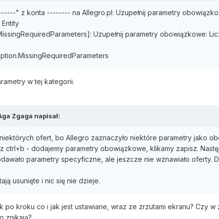
------" z konta -------- na Allegro.pl: Uzupełnij parametry obowiązko
Entity
.MissingRequiredParameters]: Uzupełnij parametry obowiązkowe: Licz
ception.MissingRequiredParameters
rametry w tej kategorii.
Aga Zgaga
napisał:
iektórych ofert, bo Allegro zaznaczyło niektóre parametry jako o
ctrl+b - dodajemy parametry obowiązkowe, klikamy zapisz. Następnie
dawało parametry specyficzne, ale jeszcze nie wznawiało oferty. D
ą usunięte i nic się nie dzieje.
 po kroku co i jak jest ustawiane, wraz ze zrzutami ekranu? Czy w
ro znikają?