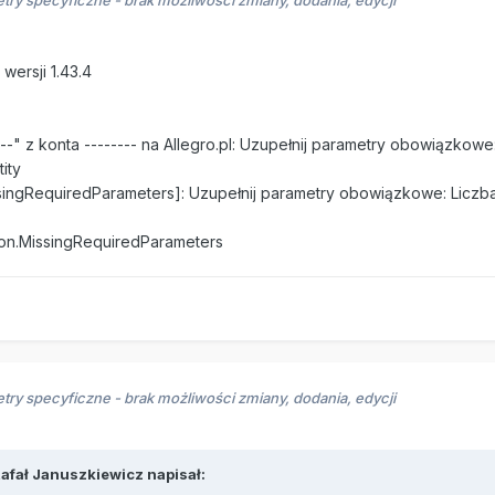
wersji 1.43.4
---" z konta -------- na Allegro.pl: Uzupełnij parametry obowiązkowe:
ity
ssingRequiredParameters]: Uzupełnij parametry obowiązkowe: Liczba 
tion.MissingRequiredParameters
try specyficzne - brak możliwości zmiany, dodania, edycji
afał Januszkiewicz
napisał: