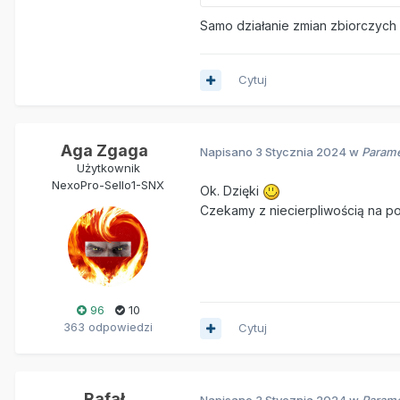
Samo działanie zmian zbiorczych
Cytuj
Aga Zgaga
Napisano
3 Stycznia 2024
w
Parame
Użytkownik
NexoPro-Sello1-SNX
Ok. Dzięki
Czekamy z niecierpliwością na 
96
10
363 odpowiedzi
Cytuj
Rafał
Napisano
3 Stycznia 2024
w
Parame