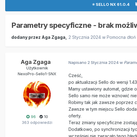
⭐ SELLO NX 61.0.4 
Parametry specyficzne - brak możliw
dodany przez
Aga Zgaga
,
2 Stycznia 2024
w
Pomocna dłoń
Aga Zgaga
Napisano
2 Stycznia 2024
w
Parame
Użytkownik
NexoPro-Sello1-SNX
Cześć,
po aktualizacji Sello do wersji 
Mamy ustawiony automat, gdzie of
Sello samo nie może wznowić nie
Robimy tak jak zawsze poprzez ctr
Zawsze w tym miejscu Sello dodaw
oferty.
96
10
363 odpowiedzi
Teraz zmiany specyficzne zostają u
Dodatkowo, po synchronizacji tyc
wcześniej nie zwracało tego błęd