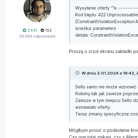
Wysyłanie oferty "1x ----------
Kod błędu: 422 Unprocessable 
[ConstraintViolationException
ścieżka: parameters
2 631
152
detale: ConstraintViolationEx
29 594 odpowiedzi
Proszę o zrzut ekranu zakładki pa
W dniu 2.01.2024 o 18:42,
Sello samo nie może wznowić n
Robimy tak jak zawsze poprzez 
Zawsze w tym miejscu Sello do
wznawiało oferty.
Teraz zmiany specyficzne zostaj
Mógłbym prosić o podesłanie krok
Czy one tutaj znikają, czy z Alleg