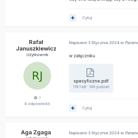
Cytuj
Rafał
Napisano
3 Stycznia 2024
w
Parame
Januszkiewicz
Użytkownik
w załączniku
specyficzne.pdf
119.1 kB
·
146 pobrań
0
4 odpowiedzi
Cytuj
Aga Zgaga
Napisano
3 Stycznia 2024
w
Parame