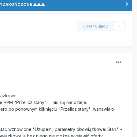
LO 1 ZAKOŃCZONE ⚠⚠⚠
Obserwujący
0
.
wiązkowe.
M "Przelicz stany" i... nic się nie dzieje.
ero po ponownym kliknięciu "Przelicz stany", wznawiało
ostać wznowione "Uzupełnij parametry obowiązkowe: Stan." -
owiązkowy, a bez niego nie można wystawić oferty.