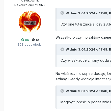
Użytkownik
NexoPro-Sello1-SNX
W dniu 3.01.2024 o 11:48,
B
Czy one tutaj znikają, czy z Al
Wszystko o czym pisaliśmy dzieje
96
10
363 odpowiedzi
W dniu 3.01.2024 o 11:48,
B
Czy w zakładce zmiany dodają
No właśnie... nic się nie dodaje,
zmiany i wtedy widnieje informacj
W dniu 3.01.2024 o 11:48,
B
Mógłbym prosić o podesłanie k