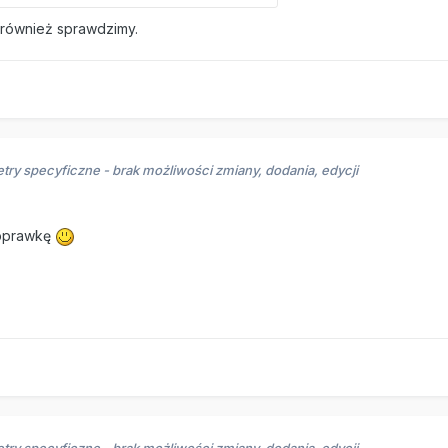
 również sprawdzimy.
try specyficzne - brak możliwości zmiany, dodania, edycji
poprawkę
try specyficzne - brak możliwości zmiany, dodania, edycji