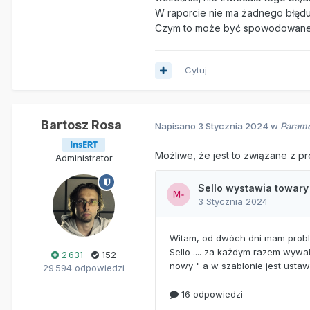
W raporcie nie ma żadnego błędu
Czym to może być spowodowan
Cytuj
Bartosz Rosa
Napisano
3 Stycznia 2024
w
Parame
Możliwe, że jest to związane z p
Administrator
2 631
152
29 594 odpowiedzi