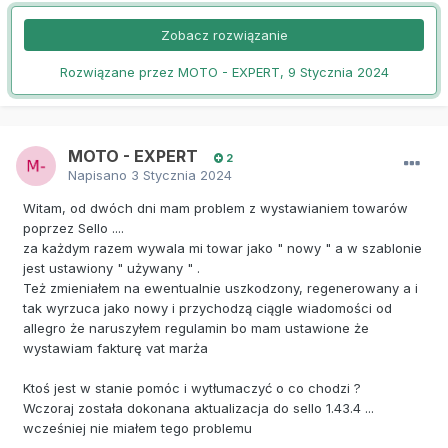
Zobacz rozwiązanie
Rozwiązane przez MOTO - EXPERT,
9 Stycznia 2024
MOTO - EXPERT
2
Napisano
3 Stycznia 2024
Witam, od dwóch dni mam problem z wystawianiem towarów
poprzez Sello ....
za każdym razem wywala mi towar jako " nowy " a w szablonie
jest ustawiony " używany " .
Też zmieniałem na ewentualnie uszkodzony, regenerowany a i
tak wyrzuca jako nowy i przychodzą ciągle wiadomości od
allegro że naruszyłem regulamin bo mam ustawione że
wystawiam fakturę vat marża
Ktoś jest w stanie pomóc i wytłumaczyć o co chodzi ?
Wczoraj została dokonana aktualizacja do sello 1.43.4 ...
wcześniej nie miałem tego problemu