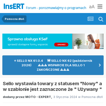
aA
Pomocna dłoń
⭐ SELLO NX 61.0.4 🚧 SELLO NX 62 (październik
2026) ⚠⚠⚠ WSPARCIE DLA SELLO 1
ZAKOŃCZONE ⚠⚠⚠
Sello wystawia towary z statusem "Nowy" a
w szablonie jest zaznaczone że " Używany "
dodany przez
MOTO - EXPERT
,
3 Stycznia 2024
w
Pomocna dłoń