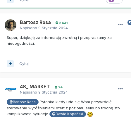
Bartosz Rosa
2 631
Napisano
9 Stycznia 2024
Super, dziękuję za informację zwrotną i przepraszamy za
niedogodności.
Cytuj
4S_ MARKET
24
Napisano
9 Stycznia 2024
Pytanko kiedy uda się Wam przywrócić
@Bartosz Rosa
sterowanie wyróżnieniami ofert z poziomu sello bo trochę sto
komplikowało sytuacje
@Dawid Kopański