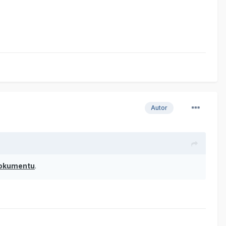
Autor
okumentu
.