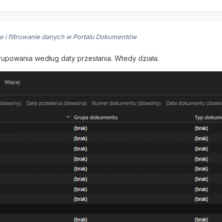
e i flitrowanie danych w Portalu Dokumentów
grupowania według daty przesłania. Wtedy działa.