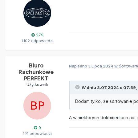
279
1 102 odpowiedzi
Biuro
Napisano
3 Lipca 2024
w
Sortowani
Rachunkowe
PERFEKT
Użytkownik
W dniu 3.07.2024 o 07:59,
Dodam tylko, że sortowanie p
A w niektórych dokumentach nie m
9
191 odpowiedzi