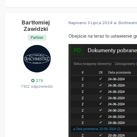
Bartłomiej
Napisano
3 Lipca 2024
w
Sortowani
Zawidzki
Obejście na teraz to ustawienie 
279
1 102 odpowiedzi