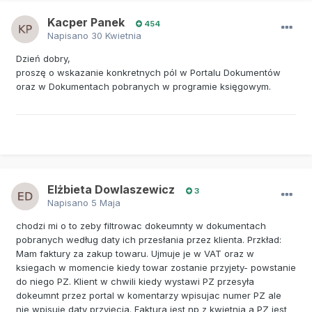
Kacper Panek
454
Napisano
30 Kwietnia
Dzień dobry,
proszę o wskazanie konkretnych pól w Portalu Dokumentów
oraz w Dokumentach pobranych w programie księgowym.
Elżbieta Dowlaszewicz
3
Napisano
5 Maja
chodzi mi o to zeby filtrowac dokeumnty w dokumentach
pobranych według daty ich przesłania przez klienta. Przkład:
Mam faktury za zakup towaru. Ujmuje je w VAT oraz w
ksiegach w momencie kiedy towar zostanie przyjety- powstanie
do niego PZ. Klient w chwili kiedy wystawi PZ przesyła
dokeumnt przez portal w komentarzy wpisujac numer PZ ale
nie wpisuje daty przyjęcia. Faktura jest np z kwietnia a PZ jest