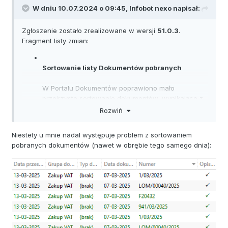
W dniu 10.07.2024 o 09:45,
Infobot nexo
napisał:
Zgłoszenie zostało zrealizowane w wersji
51.0.3
.
Fragment listy zmian:
Sortowanie listy Dokumentów pobranych
W Portalu Dokumentów poprawiono mało
przejrzyste sortowanie dokumentów, wynikające z
domyślnej wartości parametru dostępnego w
Rozwiń
Niestety u mnie nadal występuje problem z sortowaniem
pobranych dokumentów (nawet w obrębie tego samego dnia):