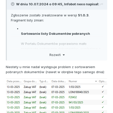
W dniu 10.07.2024 o 09:45,
Infobot nexo
napisał:
Zgłoszenie zostało zrealizowane w wersji
51.0.3
.
Fragment listy zmian:
Sortowanie listy Dokumentów pobranych
W Portalu Dokumentów poprawiono mało
przejrzyste sortowanie dokumentów, wynikające z
domyślnej wartości parametru dostępnego w
Rozwiń
Niestety u mnie nadal występuje problem z sortowaniem
pobranych dokumentów (nawet w obrębie tego samego dnia):