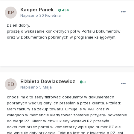
Kacper Panek
454
Napisano
30 Kwietnia
Dzień dobry,
proszę o wskazanie konkretnych pól w Portalu Dokumentów
oraz w Dokumentach pobranych w programie księgowym.
Elżbieta Dowlaszewicz
3
Napisano
5 Maja
chodzi mi o to zeby filtrowac dokeumnty w dokumentach
pobranych według daty ich przesłania przez klienta. Przkład:
Mam faktury za zakup towaru. Ujmuje je w VAT oraz w
ksiegach w momencie kiedy towar zostanie przyjety- powstanie
do niego PZ. Klient w chwili kiedy wystawi PZ przesyła
dokeumnt przez portal w komentarzy wpisujac numer PZ ale
nie wpisuje daty przyjęcia. Faktura jest np z kwietnia a PZ jest