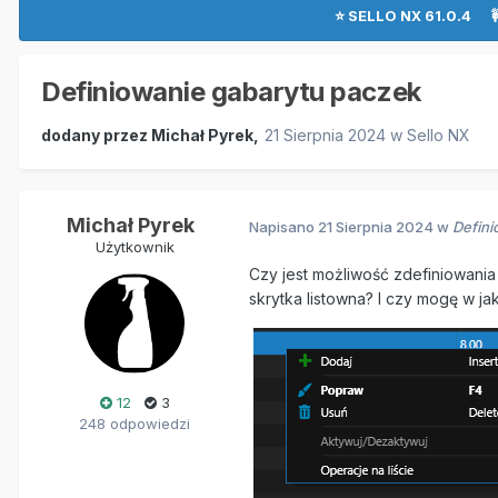
⭐ SELLO NX 61.0.4 
Definiowanie gabarytu paczek
dodany przez
Michał Pyrek
,
21 Sierpnia 2024
w
Sello NX
Michał Pyrek
Napisano
21 Sierpnia 2024
w
Defini
Użytkownik
Czy jest możliwość zdefiniowani
skrytka listowna? I czy mogę w j
12
3
248 odpowiedzi