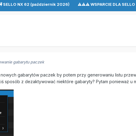
🚧 SELLO NX 62 (październik 2026) ⚠⚠⚠ WSPARCIE DLA SEL
owanie gabarytu paczek
a nowych gabarytów paczek by potem przy generowaniu listu przew
akiś sposób z dezaktywować niektóre gabaryty? Pytam ponieważ u m