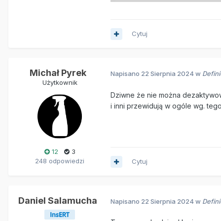
Cytuj
Michał Pyrek
Napisano
22 Sierpnia 2024
w
Defin
Użytkownik
Dziwne że nie można dezaktywować
i inni przewidują w ogóle wg. te
12
3
248 odpowiedzi
Cytuj
Daniel Salamucha
Napisano
22 Sierpnia 2024
w
Defin