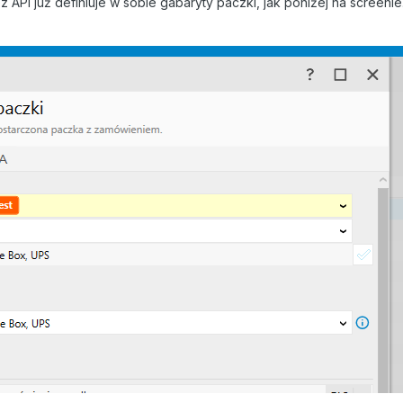
 API już definiuje w sobie gabaryty paczki, jak poniżej na screenie.