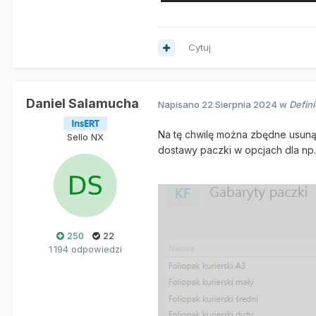
Cytuj
Daniel Salamucha
Napisano
22 Sierpnia 2024
w
Defin
Na tę chwilę można zbędne usuną
Sello NX
dostawy paczki w opcjach dla np
250
22
1 194 odpowiedzi