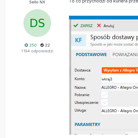
To co przychodzi od kuriera przez
Sello NX
250
22
1 194 odpowiedzi