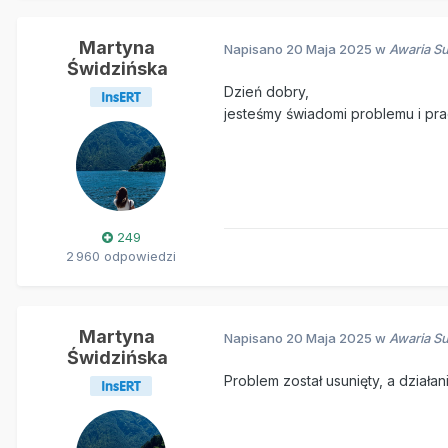
Martyna
Napisano
20 Maja 2025
w
Awaria Su
Świdzińska
Dzień dobry,
jesteśmy świadomi problemu i pr
249
2 960 odpowiedzi
Martyna
Napisano
20 Maja 2025
w
Awaria Su
Świdzińska
Problem został usunięty, a dzia