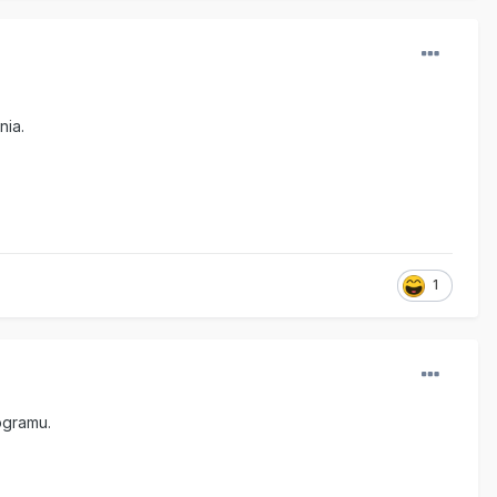
nia.
1
ogramu.