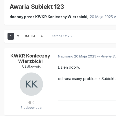
Awaria Subiekt 123
dodany przez
KWKR Konieczny Wierzbicki
,
20 Maja 2025
1
2
DALEJ
Strona 1 z 2
KWKR Konieczny
Napisano
20 Maja 2025
w
Awaria Su
Wierzbicki
Użytkownik
Dzień dobry,
od rana mamy problem z Subiektem
0
7 odpowiedzi