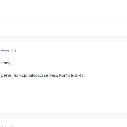
biekt 123
blemy:
.
ełnej funkcjonalności serwisu Konto InsERT.