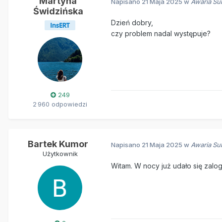
Martyna
Napisano
21 Maja 2025
w
Awaria Su
Świdzińska
Dzień dobry,
czy problem nadal występuje?
249
2 960 odpowiedzi
Bartek Kumor
Napisano
21 Maja 2025
w
Awaria Su
Użytkownik
Witam. W nocy już udało się zalog