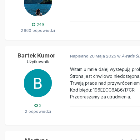
249
2 960 odpowiedzi
Bartek Kumor
Napisano
20 Maja 2025
w
Awaria Su
Użytkownik
Witam u mnie dalej wystepują pro
Strona jest chwilowo niedostępna
Trwają prace nad przywróceniem p
Kod błędu: 196EECC6AB6/17CR
Przepraszamy za utrudnienia.
2
2 odpowiedzi