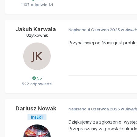
1 107 odpowiedzi
Jakub Karwala
Napisano
4 Czerwca 2025
w
Awaria
Użytkownik
Przynajmniej od 15 min jest probl
55
522 odpowiedzi
Dariusz Nowak
Napisano
4 Czerwca 2025
w
Awaria
Dziękujemy za zgłoszenie, wystę
Przepraszamy za powstałe utrudni