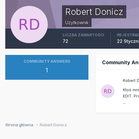
Robert Donicz
Użytkownik
LICZBA ZAWARTOŚCI
REJESTRA
72
22 Styczn
COMMUNITY ANSWERS
Community An
1
Robert 
Ktoś mni
EDIT. Pr
...
Strona główna
Robert Donicz