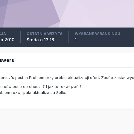
CJA
OSTATNIA WIZYTA
WYGRANE W RANKINGU
ia 2010
Środa o 13:18
1
swers
Donicz's
post
in
Problem przy próbie aktualizacji ofert. Zasób został wy
e oświeci o co chodzi ? I jak to rozwiązać ?
oblem rozwiązała aktualizacja Sello.