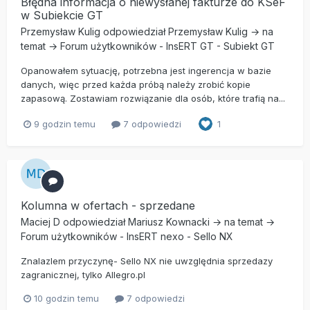
Błędna informacja o niewysłanej fakturze do KSeF
w Subiekcie GT
Przemysław Kulig
odpowiedział
Przemysław Kulig
→ na
temat →
Forum użytkowników
-
InsERT GT
-
Subiekt GT
Opanowałem sytuację, potrzebna jest ingerencja w bazie
danych, więc przed każda próbą należy zrobić kopie
zapasową. Zostawiam rozwiązanie dla osób, które trafią na...
9 godzin temu
7 odpowiedzi
1
Kolumna w ofertach - sprzedane
Maciej D
odpowiedział
Mariusz Kownacki
→ na temat →
Forum użytkowników
-
InsERT nexo
-
Sello NX
Znalazlem przyczynę- Sello NX nie uwzględnia sprzedazy
zagranicznej, tylko Allegro.pl
10 godzin temu
7 odpowiedzi