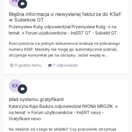
Błędna informacja o niewysłanej fakturze do KSeF
w Subiekcie GT
Przemysław Kulig
odpowiedział
Przemysław Kulig
→ na
temat →
Forum użytkowników
-
InsERT GT
-
Subiekt GT
Rzeczywiście na jednym dokumencie brakuje mi pobranego
numeru KSEF. Niestety nie mogę go automatycznie pobrać,
otrzymuje komunikat jak na obrazku. Jeżeli wejdę w...
11 godzin temu
7 odpowiedzi
bład systemu gratyfikant
Katarzyna Kaja-Badura
odpowiedział
IWONA MROZIK
→
na temat →
Forum użytkowników
-
InsERT nexo
-
Gratyfikant nexo
No właśnie od czego te składki? Czy pracownik otrzymuje