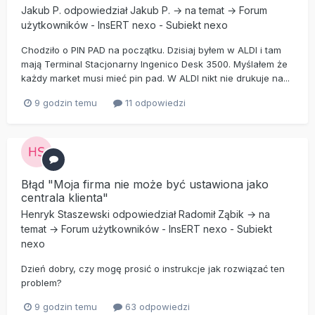
Jakub P.
odpowiedział
Jakub P.
→ na temat →
Forum
użytkowników
-
InsERT nexo
-
Subiekt nexo
Chodziło o PIN PAD na początku. Dzisiaj byłem w ALDI i tam
mają Terminal Stacjonarny Ingenico Desk 3500. Myślałem że
każdy market musi mieć pin pad. W ALDI nikt nie drukuje na...
9 godzin temu
11 odpowiedzi
Błąd "Moja firma nie może być ustawiona jako
centrala klienta"
Henryk Staszewski
odpowiedział
Radomił Ząbik
→ na
temat →
Forum użytkowników
-
InsERT nexo
-
Subiekt
nexo
Dzień dobry, czy mogę prosić o instrukcje jak rozwiązać ten
problem?
9 godzin temu
63 odpowiedzi