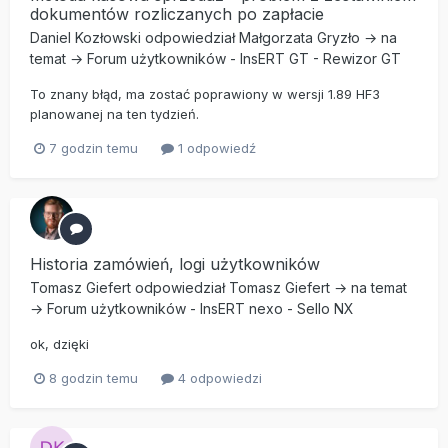
dokumentów rozliczanych po zapłacie
Daniel Kozłowski
odpowiedział
Małgorzata Gryzło
→ na
temat →
Forum użytkowników
-
InsERT GT
-
Rewizor GT
To znany błąd, ma zostać poprawiony w wersji 1.89 HF3
planowanej na ten tydzień.
7 godzin temu
1 odpowiedź
Historia zamówień, logi użytkowników
Tomasz Giefert
odpowiedział
Tomasz Giefert
→ na temat
→
Forum użytkowników
-
InsERT nexo
-
Sello NX
ok, dzięki
8 godzin temu
4 odpowiedzi