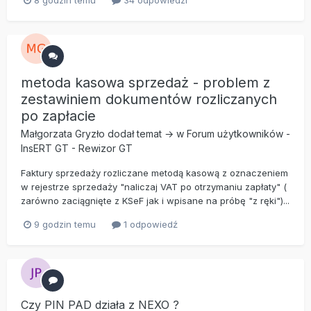
8 godzin temu
34 odpowiedzi
metoda kasowa sprzedaż - problem z
zestawiniem dokumentów rozliczanych
po zapłacie
Małgorzata Gryzło
dodał temat → w
Forum użytkowników
-
InsERT GT
-
Rewizor GT
Faktury sprzedaży rozliczane metodą kasową z oznaczeniem
w rejestrze sprzedaży "naliczaj VAT po otrzymaniu zapłaty" (
zarówno zaciągnięte z KSeF jak i wpisane na próbę "z ręki")...
9 godzin temu
1 odpowiedź
Czy PIN PAD działa z NEXO ?