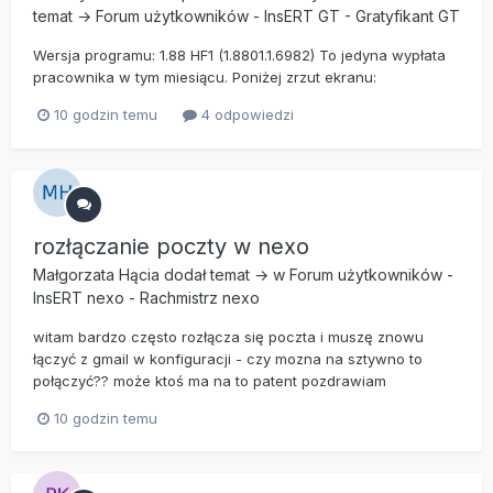
temat →
Forum użytkowników
-
InsERT GT
-
Gratyfikant GT
Wersja programu: 1.88 HF1 (1.8801.1.6982) To jedyna wypłata
pracownika w tym miesiącu. Poniżej zrzut ekranu:
10 godzin temu
4 odpowiedzi
rozłączanie poczty w nexo
Małgorzata Hącia
dodał temat → w
Forum użytkowników
-
InsERT nexo
-
Rachmistrz nexo
witam bardzo często rozłącza się poczta i muszę znowu
łączyć z gmail w konfiguracji - czy mozna na sztywno to
połączyć?? może ktoś ma na to patent pozdrawiam
10 godzin temu